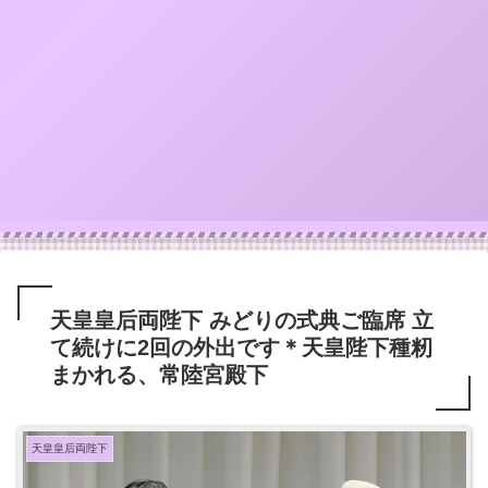
天皇皇后両陛下 みどりの式典ご臨席 立
て続けに2回の外出です＊天皇陛下種籾
まかれる、常陸宮殿下
天皇皇后両陛下