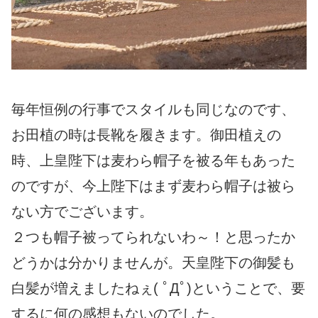
毎年恒例の行事でスタイルも同じなのです、
お田植の時は長靴を履きます。御田植えの
時、上皇陛下は麦わら帽子を被る年もあった
のですが、今上陛下はまず麦わら帽子は被ら
ない方でございます。
２つも帽子被ってられないわ～！と思ったか
どうかは分かりませんが。天皇陛下の御髪も
白髪が増えましたねぇ( ﾟДﾟ)ということで、要
するに何の感想もないのでした。