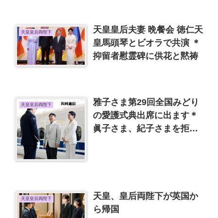
天皇皇后夫妻 晩餐会 徳仁天
天皇皇后両陛下
皇馬頭琴とビオラで共演 ＊
抑留者慰霊碑に供花と黙祷
雅子さま第29回全国みどり
天皇皇后両陛下
の愛護式典出席に出ます＊
眞子さま、紀子さまを拒
絶？想像し過ぎ！秋篠宮ご
夫妻鹿児島で公務
天皇、皇后両陛下が英国か
天皇皇后両陛下
ら帰国