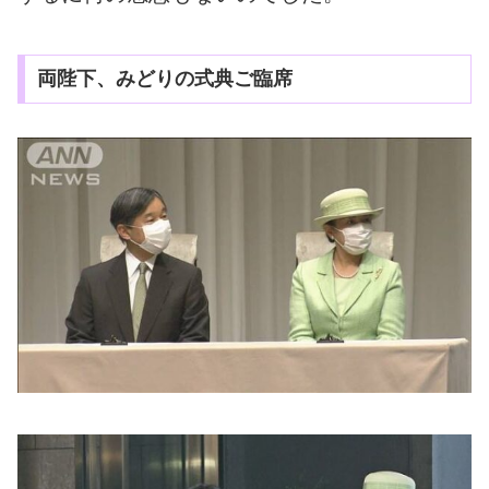
両陛下、みどりの式典ご臨席