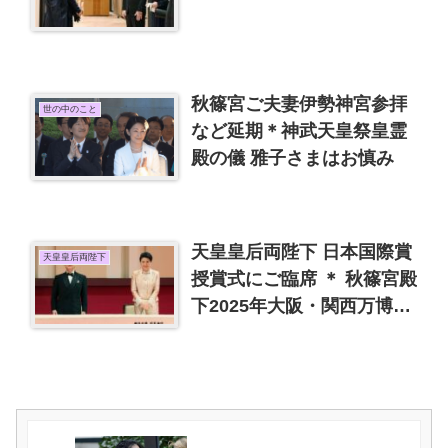
秋篠宮ご夫妻伊勢神宮参拝
世の中のこと
など延期＊神武天皇祭皇霊
殿の儀 雅子さまはお慎み
天皇皇后両陛下 日本国際賞
天皇皇后両陛下
授賞式にご臨席 ＊ 秋篠宮殿
下2025年大阪・関西万博の
名誉総裁に就任