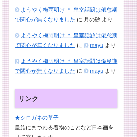
ようやく梅雨明け ＊ 皇室話題は倦怠期
で関心が無くなりました
に
月の砂
より
ようやく梅雨明け ＊ 皇室話題は倦怠期
で関心が無くなりました
に
mayu
より
ようやく梅雨明け ＊ 皇室話題は倦怠期
で関心が無くなりました
に
mayu
より
リンク
★シロガネの草子
皇族にまつわる着物のことなど日本画を