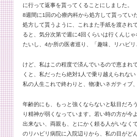
に行って返事を貰ってくることにしました。
8週間に1回の心療内科から処方して貰ってい
処方して貰うように、これまた手紙を渡されて
ると、気分次第で週に4回くらいは行くんじ
たいし、4か所の医者巡り、「趣味、リハビリ
けど、私はこの程度で済んでいるので恵まれ
くと、私だったら絶対1人で乗り越えられな
私の人生これで終わりと、物凄いネガティブ
年齢的にも、もっと強くならないと駄目だろ
り精神が弱くなっています。若い時の方が今
出来ない、両親も、とにかく頼る人がいなく
のリハビリ病院に入院辺りから、私の目がど