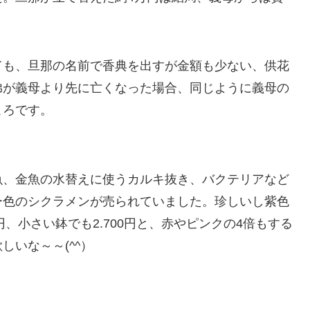
ても、旦那の名前で香典を出すが金額も少ない、供花
弟が義母より先に亡くなった場合、同じように義母の
ころです。
魚、金魚の水替えに使うカルキ抜き、バクテリアなど
ー色のシクラメンが売られていました。珍しいし紫色
円、小さい鉢でも2.700円と、赤やピンクの4倍もする
いな～～(^^）