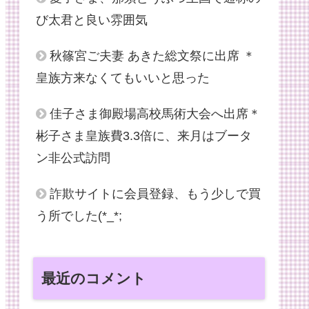
び太君と良い雰囲気
秋篠宮ご夫妻 あきた総文祭に出席 ＊
皇族方来なくてもいいと思った
佳子さま御殿場高校馬術大会へ出席＊
彬子さま皇族費3.3倍に、来月はブータ
ン非公式訪問
詐欺サイトに会員登録、もう少しで買
う所でした(*_*;
最近のコメント