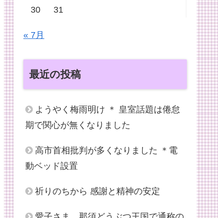
30
31
« 7月
最近の投稿
ようやく梅雨明け ＊ 皇室話題は倦怠
期で関心が無くなりました
高市首相批判が多くなりました ＊電
動ベッド設置
祈りのちから 感謝と精神の安定
愛子さま、那須どうぶつ王国で通称の