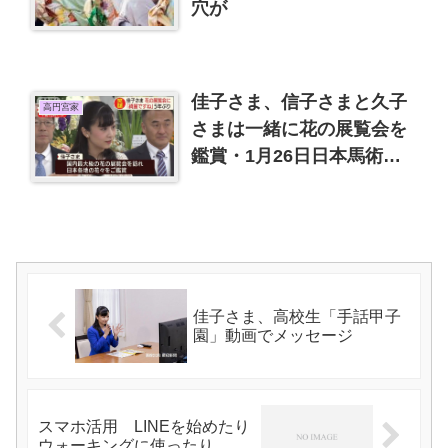
穴が
佳子さま、信子さまと久子
高円宮家
さまは一緒に花の展覧会を
鑑賞・1月26日日本馬術連
盟表彰式で着られた華子さ
まのお着物など
佳子さま、高校生「手話甲子
園」動画でメッセージ
スマホ活用 LINEを始めたり
ウォーキングに使ったり