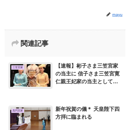
mayu
関連記事
【速報】彬子さま三笠宮家
三笠宮家
の当主に 信子さま三笠宮寛
仁親王妃家の当主として独
立 超ムカつく！
新年祝賀の儀＊ 天皇陛下四
高円宮家
方拝に臨まれる