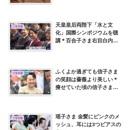
天皇皇后両陛下「水と文
三笠宮家
化」国際シンポジウムを聴
講＊百合子さま右目白内障
手術
ふくよか過ぎても信子さま
三笠宮家
の笑顔は薔薇より美しい＊
痩せていた頃の信子さまと
懐かしい画像
瑶子さま 金髪にピンクのメ
三笠宮家
ッシュ、耳には3つピアスの