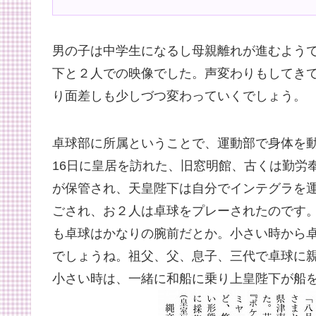
男の子は中学生になるし母親離れが進むよう
下と２人での映像でした。声変わりもしてき
り面差しも少しづつ変わっていくでしょう。
卓球部に所属ということで、運動部で身体を動
16日に皇居を訪れた、旧窓明館、古くは勤労
が保管され、天皇陛下は自分でインテグラを
ごされ、お２人は卓球をプレーされたのです
も卓球はかなりの腕前だとか。小さい時から
でしょうね。祖父、父、息子、三代で卓球に
小さい時は、一緒に和船に乗り上皇陛下が船