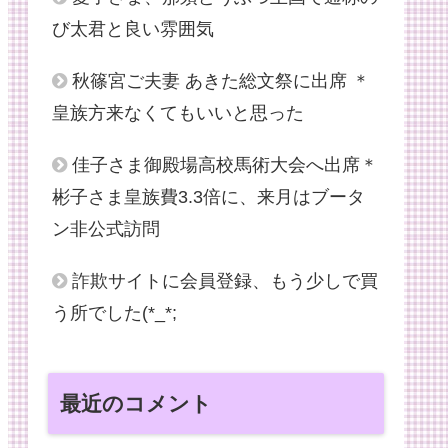
び太君と良い雰囲気
秋篠宮ご夫妻 あきた総文祭に出席 ＊
皇族方来なくてもいいと思った
佳子さま御殿場高校馬術大会へ出席＊
彬子さま皇族費3.3倍に、来月はブータ
ン非公式訪問
詐欺サイトに会員登録、もう少しで買
う所でした(*_*;
最近のコメント