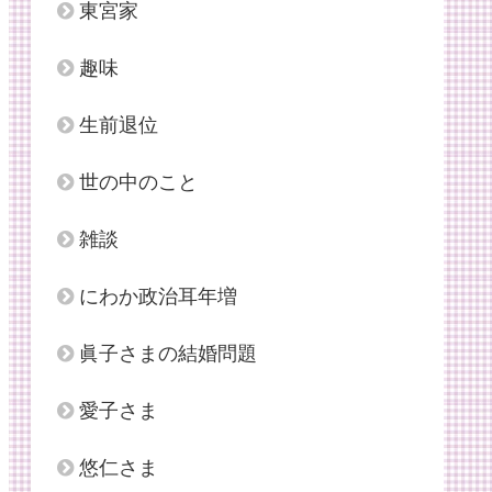
東宮家
趣味
生前退位
世の中のこと
雑談
にわか政治耳年増
眞子さまの結婚問題
愛子さま
悠仁さま