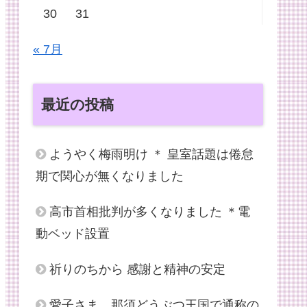
30
31
« 7月
最近の投稿
ようやく梅雨明け ＊ 皇室話題は倦怠
期で関心が無くなりました
高市首相批判が多くなりました ＊電
動ベッド設置
祈りのちから 感謝と精神の安定
愛子さま、那須どうぶつ王国で通称の