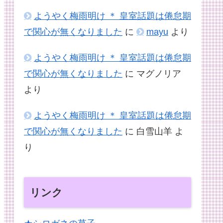
ようやく梅雨明け ＊ 皇室話題は倦怠期
で関心が無くなりました
に
mayu
より
ようやく梅雨明け ＊ 皇室話題は倦怠期
で関心が無くなりました
に
マグノリア
より
ようやく梅雨明け ＊ 皇室話題は倦怠期
で関心が無くなりました
に
白雪山羊
よ
り
リンク