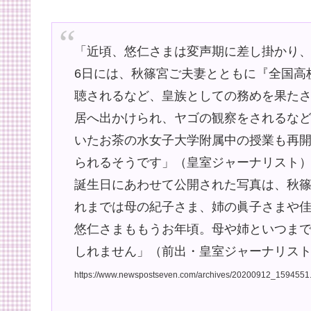
「近頃、悠仁さまは変声期に差し掛かり、
6日には、秋篠宮ご夫妻とともに『全国高
聴されるなど、皇族としての務めを果た
居へ出かけられ、ヤゴの観察をされるな
いたお茶の水女子大学附属中の授業も再
られるそうです」（皇室ジャーナリスト
誕生日にあわせて公開された写真は、秋
れまでは母の紀子さま、姉の眞子さまや
悠仁さまももうお年頃。母や姉といつま
しれません」（前出・皇室ジャーナリスト
https://www.newspostseven.com/archives/20200912_1594551