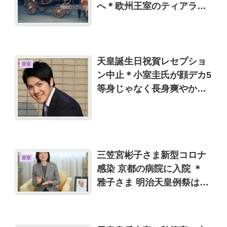
へ＊欧州王室のティアラ、
即位礼正殿の儀のドレス
天皇誕生日祝賀レセプショ
皇室
ン中止＊小室圭氏が顔デカ5
等身じゃなく長身爽やかイ
ケメンだったら
三笠宮彬子さま新型コロナ
皇室
感染 京都の病院に入院 ＊
雅子さま 明治天皇例祭はお
慎み