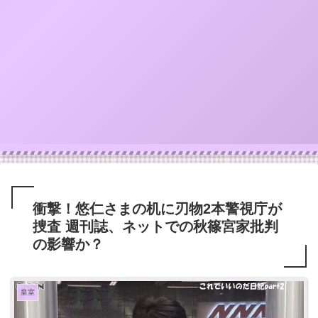
衝撃！悠仁さまの机に刃物2本警視庁が
捜査 週刊誌、ネットでの秋篠宮家批判
の影響か？
皇室