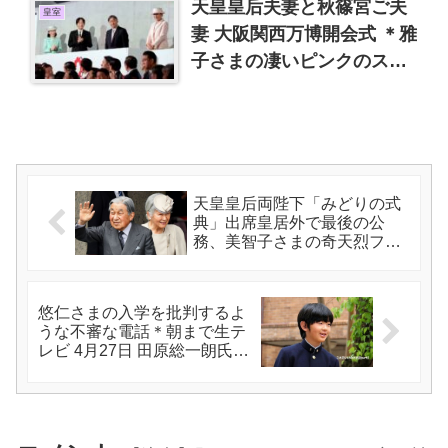
天皇皇后夫妻と秋篠宮ご夫
皇室
妻 大阪関西万博開会式 ＊雅
子さまの凄いピンクのスー
ツ
天皇皇后両陛下「みどりの式
典」出席皇居外で最後の公
務、美智子さまの奇天烈ファ
ッションも見納め
悠仁さまの入学を批判するよ
うな不審な電話＊朝まで生テ
レビ 4月27日 田原総一朗氏は
生前引退してください