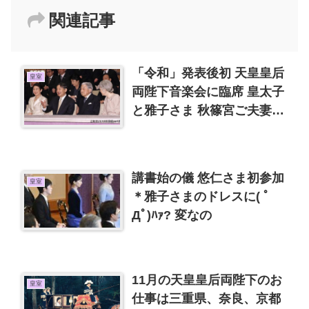
関連記事
「令和」発表後初 天皇皇后
皇室
両陛下音楽会に臨席 皇太子
と雅子さま 秋篠宮ご夫妻も
出席
講書始の儀 悠仁さま初参加
皇室
＊雅子さまのドレスに( ﾟ
Дﾟ)ﾊｧ? 変なの
11月の天皇皇后両陛下のお
皇室
仕事は三重県、奈良、京都