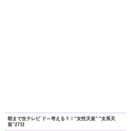
朝まで生テレビ ド～考える？！”女性天皇” “女系天
皇”27日