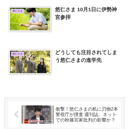
悠仁さま 10月1日に伊勢神
悠仁さま
宮参拝
どうしても注目されてしま
悠仁さま
う悠仁さまの進学先
衝撃！悠仁さまの机に刃物2本
警視庁が捜査 週刊誌、ネット
での秋篠宮家批判の影響か？