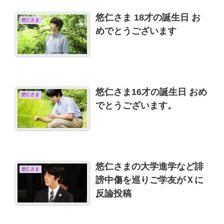
悠仁さま 18才の誕生日 お
悠仁さま
めでとうございます
悠仁さま16才の誕生日 おめ
悠仁さま
でとうございます。
悠仁さまの大学進学など誹
悠仁さま
謗中傷を巡りご学友がＸに
反論投稿