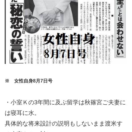
※ 女性自身8月7日号
・小室Ｋの3年間に及ぶ留学は秋篠宮ご夫妻に
は寝耳に水。
具体的な将来設計の説明もしないまま渡米す