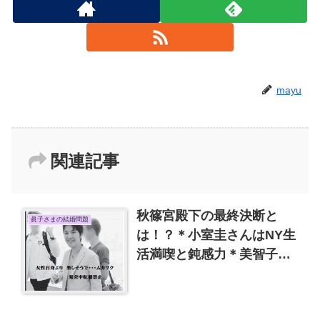
mayu
関連記事
秋篠宮殿下の最終決断と
眞子さまの結婚問題
は！？＊小室圭さんはNY生
活満喫と鈍感力＊美智子さ
まの心配