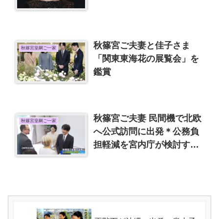
ん
秋篠宮ご夫妻と佳子さま
秋篠宮皇嗣ご一家
「関東東海花の展覧会」を
鑑賞
秋篠宮ご夫妻 民間機で北欧
秋篠宮皇嗣ご一家
へ公式訪問に出発＊公務負
担軽減を宮内庁が検討する
も秋篠宮殿下は否定的