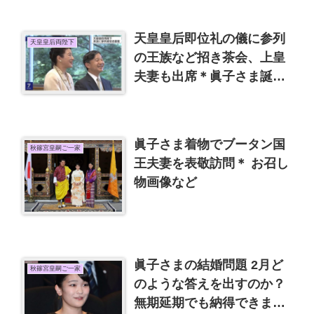
天皇皇后即位礼の儀に参列
天皇皇后両陛下
の王族など招き茶会、上皇
夫妻も出席＊眞子さま誕生
日 守谷絢子さん、千家典子
さん
眞子さま着物でブータン国
秋篠宮皇嗣ご一家
王夫妻を表敬訪問＊ お召し
物画像など
眞子さまの結婚問題 2月ど
秋篠宮皇嗣ご一家
のような答えを出すのか？
無期延期でも納得できませ