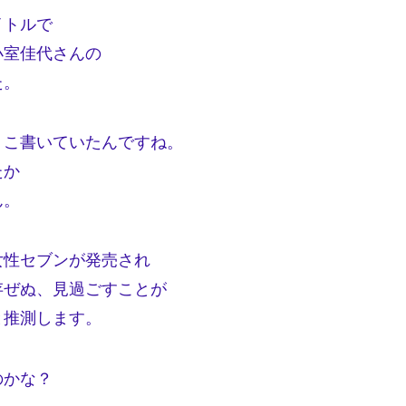
イトルで
小室佳代さんの
た。
ょこ書いていたんですね。
たか
ん。
女性セブンが発売され
存ぜぬ、見過ごすことが
と推測します。
のかな？