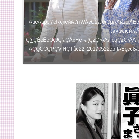
ÅuëÂâpé©ëRéjîéï®äŸìWÅvÇä”è‹ÇµÅAìåãûÅEè
ßâ»äwîéï®
Ç∑ÇÈéËëOç∂Ç©ÇÁèHé¬ã{Ç≥Ç‹ÅAãIéqÇ≥Ç‹ÅA·
ÅÇQÇOÇPÇVîNÇTåé22ì˙20170522è„ñÏÅEçëóßâ