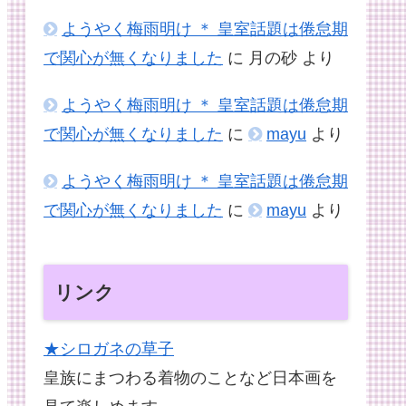
ようやく梅雨明け ＊ 皇室話題は倦怠期
で関心が無くなりました
に
月の砂
より
ようやく梅雨明け ＊ 皇室話題は倦怠期
で関心が無くなりました
に
mayu
より
ようやく梅雨明け ＊ 皇室話題は倦怠期
で関心が無くなりました
に
mayu
より
リンク
★シロガネの草子
皇族にまつわる着物のことなど日本画を