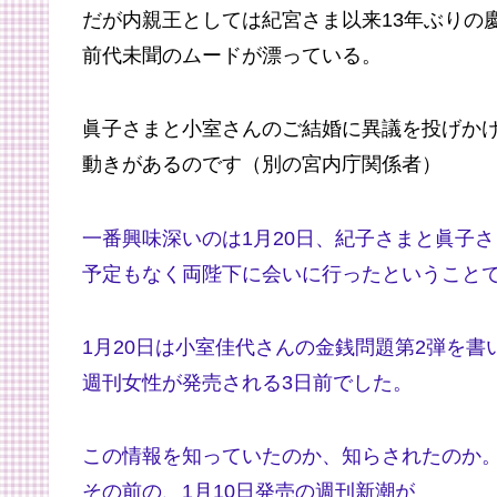
だが内親王としては紀宮さま以来13年ぶりの
前代未聞のムードが漂っている。
眞子さまと小室さんのご結婚に異議を投げか
動きがあるのです（別の宮内庁関係者）
一番興味深いのは1月20日、紀子さまと眞子
予定もなく両陛下に会いに行ったということ
1月20日は小室佳代さんの金銭問題第2弾を書
週刊女性が発売される3日前でした。
この情報を知っていたのか、知らされたのか
その前の、1月10日発売の週刊新潮が