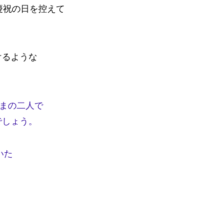
慶祝の日を控えて
けるような
さまの二人で
でしょう。
いた
。