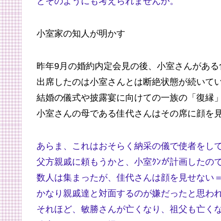
とそのようにも考えられませんか。
小室家の知人が明かす
昨年9月の婚約内定会見の後、小室さんがある
出席したのは小室さんとは断絶状態が続いて
結婚の儀式や披露宴に向けての一族の「復縁
小室さんの母である佳代さんはその席に顔を
あらま、これはおそらく納采の儀で使者をし
父方親戚に頼もうかと、小室ｸﾝが計画したの
数人は集まったが、佳代さんは顔を見せない
かなり親戚達と対面するのが嫌だったと思わ
それほど、敏勝さんが亡くなり、祖父も亡く