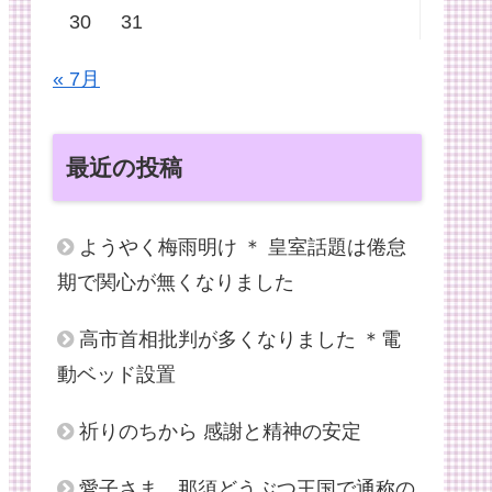
30
31
« 7月
最近の投稿
ようやく梅雨明け ＊ 皇室話題は倦怠
期で関心が無くなりました
高市首相批判が多くなりました ＊電
動ベッド設置
祈りのちから 感謝と精神の安定
愛子さま、那須どうぶつ王国で通称の