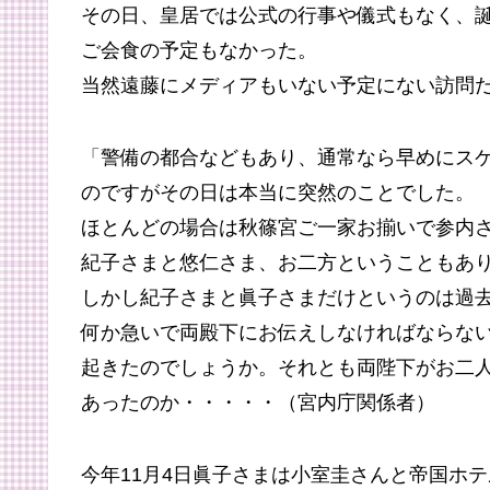
その日、皇居では公式の行事や儀式もなく、
ご会食の予定もなかった。
当然遠藤にメディアもいない予定にない訪問
「
警備の都合などもあり、通常なら早めにス
のですがその日は本当に突然のことでした。
ほとんどの場合は秋篠宮ご一家お揃いで参内
紀子さまと悠仁さま、お二方ということもあ
しかし紀子さまと眞子さまだけというのは過
何か急いで両殿下にお伝えしなければならな
起きたのでしょうか。それとも両陛下がお二
あったのか・・・・・（宮内庁関係者）
今年11月4日眞子さまは小室圭さんと帝国ホ