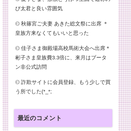
び太君と良い雰囲気
秋篠宮ご夫妻 あきた総文祭に出席 ＊
皇族方来なくてもいいと思った
佳子さま御殿場高校馬術大会へ出席＊
彬子さま皇族費3.3倍に、来月はブータ
ン非公式訪問
詐欺サイトに会員登録、もう少しで買
う所でした(*_*;
最近のコメント