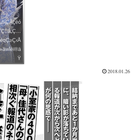
„ñÏÇÃçëó
äŸÇå„Ç…
¡éqÇ≥Ç‹Å
»äwîéï®ä
Ÿ
2018.01.26