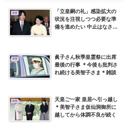
「立皇嗣の礼」感染拡大の
皇室
状況を注視しつつ必要な準
備を進めたい 中止はなさそ
うです。
眞子さん秋季皇霊祭に出席
皇室
最後の行事 ＊今後も批判さ
れ続ける美智子さま＊雑談
天皇ご一家 皇居へ引っ越し
皇室
＊美智子さま仮仙洞御所に
越してから体調不良が続く