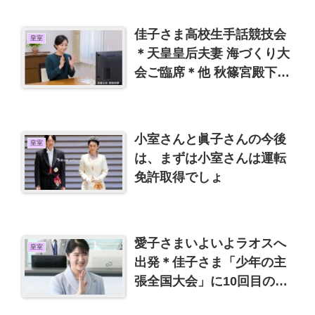
佳子さま高校生手話競技会
皇室
＊天皇皇后夫妻 海づくり大
会ご臨席＊他 秋篠宮殿下は
小室圭氏に会わないだろう
小室さんと眞子さんの今後
皇室
は、まずは小室さんは運転
免許取得でしょ
愛子さまいよいよラオスへ
皇室
出発＊佳子さま「少年の主
張全国大会」に10回目の出
席