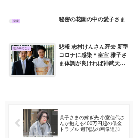
秘密の花園の中の愛子さま
皇室
悲報 志村けんさん死去 新型
世の中のこと
コロナに感染＊皇室 雅子さ
ま体調が良ければ神武天皇
祭皇霊殿の儀
眞子さまの嫁ぎ先 小室佳代さ
んが抱える400万円超の借金
トラブル 週刊誌の画像追加