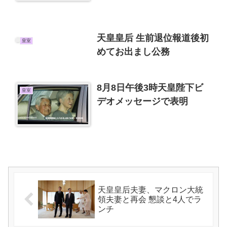
天皇皇后 生前退位報道後初
皇室
めてお出まし公務
8月8日午後3時天皇陛下ビ
皇室
デオメッセージで表明
天皇皇后夫妻、マクロン大統
領夫妻と再会 懇談と4人でラ
ンチ