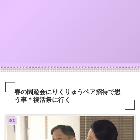
春の園遊会にりくりゅうペア招待で思
う事＊復活祭に行く
皇室