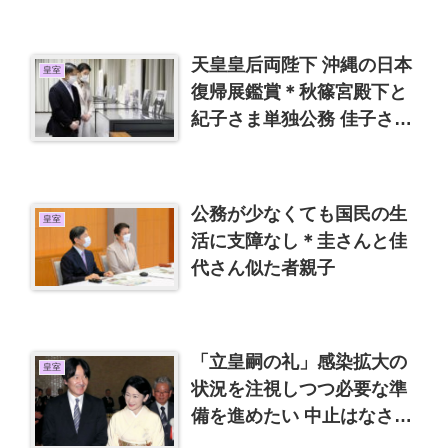
天皇皇后両陛下 沖縄の日本
皇室
復帰展鑑賞＊秋篠宮殿下と
紀子さま単独公務 佳子さま
公務引継ぎ
公務が少なくても国民の生
皇室
活に支障なし＊圭さんと佳
代さん似た者親子
「立皇嗣の礼」感染拡大の
皇室
状況を注視しつつ必要な準
備を進めたい 中止はなさそ
うです。