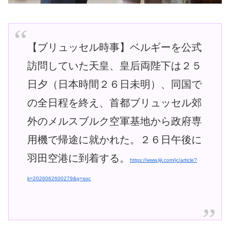
【ブリュッセル時事】ベルギーを公式
訪問していた天皇、皇后両陛下は２５
日夕（日本時間２６日未明）、同国で
の全日程を終え、首都ブリュッセル郊
外のメルスブルク空軍基地から政府専
用機で帰途に就かれた。２６日午後に
羽田空港に到着する。
https://www.jiji.com/jc/article?
k=2026062600279&g=soc