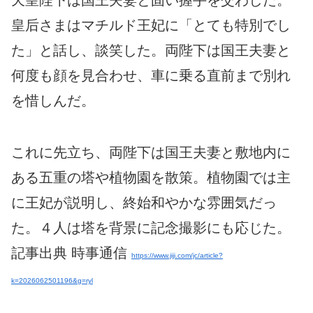
天皇陛下は国王夫妻と固い握手を交わした。
皇后さまはマチルド王妃に「とても特別でし
た」と話し、談笑した。両陛下は国王夫妻と
何度も顔を見合わせ、車に乗る直前まで別れ
を惜しんだ。
これに先立ち、両陛下は国王夫妻と敷地内に
ある五重の塔や植物園を散策。植物園では主
に王妃が説明し、終始和やかな雰囲気だっ
た。４人は塔を背景に記念撮影にも応じた。
記事出典 時事通信
https://www.jiji.com/jc/article?
k=2026062501196&g=ryl