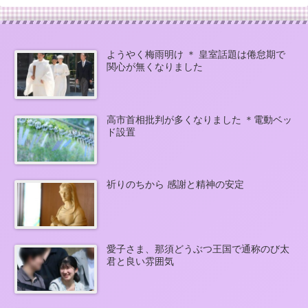
ようやく梅雨明け ＊ 皇室話題は倦怠期で
関心が無くなりました
高市首相批判が多くなりました ＊電動ベッ
ド設置
祈りのちから 感謝と精神の安定
愛子さま、那須どうぶつ王国で通称のび太
君と良い雰囲気