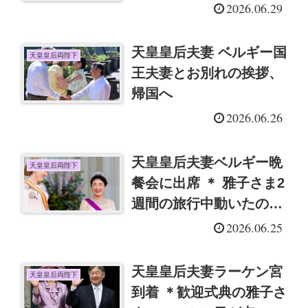
2026.06.29
天皇皇后夫妻 ベルギー国
天皇皇后両陛下
王夫妻とお別れの挨拶、
帰国へ
2026.06.26
天皇皇后夫妻ベルギー晩
天皇皇后両陛下
餐会に出席 ＊ 雅子さま2
週間の旅行中動いたのは
3日半か
2026.06.25
天皇皇后夫妻ラーケン宮
天皇皇后両陛下
到着 ＊歓迎式典の雅子さ