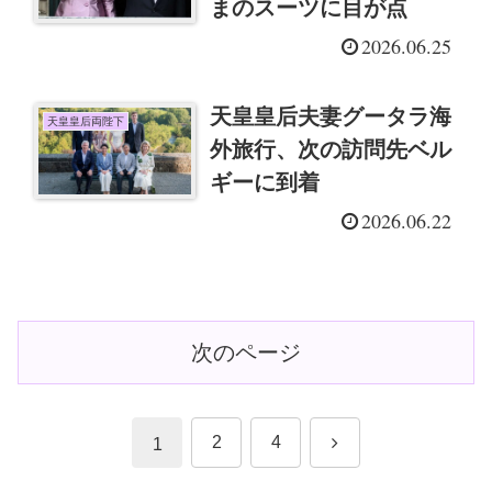
まのスーツに目が点
2026.06.25
天皇皇后夫妻グータラ海
天皇皇后両陛下
外旅行、次の訪問先ベル
ギーに到着
2026.06.22
次のページ
次
2
4
1
へ