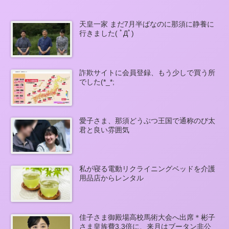
天皇一家 まだ7月半ばなのに那須に静養に
行きました( ﾟДﾟ)
詐欺サイトに会員登録、もう少しで買う所
でした(*_*;
愛子さま、那須どうぶつ王国で通称のび太
君と良い雰囲気
私が寝る電動リクライニングベッドを介護
用品店からレンタル
佳子さま御殿場高校馬術大会へ出席＊彬子
さま皇族費3.3倍に、来月はブータン非公