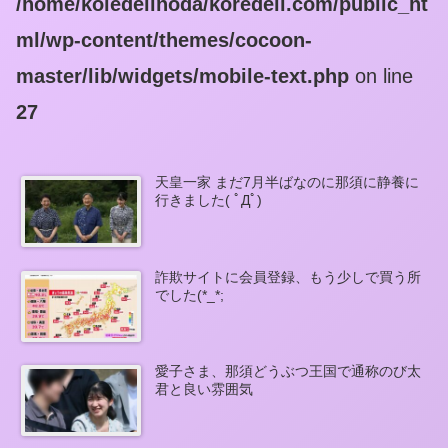
/home/koledeiinoda/koredeii.com/public_ht
ml/wp-content/themes/cocoon-
master/lib/widgets/mobile-text.php
on line
27
天皇一家 まだ7月半ばなのに那須に静養に
行きました( ﾟДﾟ)
詐欺サイトに会員登録、もう少しで買う所
でした(*_*;
愛子さま、那須どうぶつ王国で通称のび太
君と良い雰囲気