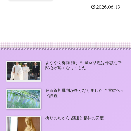
2026.06.13
ようやく梅雨明け ＊ 皇室話題は倦怠期で
関心が無くなりました
高市首相批判が多くなりました ＊電動ベッ
ド設置
祈りのちから 感謝と精神の安定