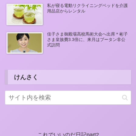
私が寝る電動リクライニングベッドを介護
用品店からレンタル
佳子さま御殿場高校馬術大会へ出席＊彬子
さま皇族費3.3倍に、来月はブータン非公
式訪問
けんさく
これでいいのだ日記part2