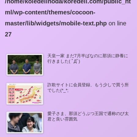
/home/koledeiinoda/koredeii.com/public_ht
ml/wp-content/themes/cocoon-
master/lib/widgets/mobile-text.php
on line
27
天皇一家 まだ7月半ばなのに那須に静養に
行きました( ﾟДﾟ)
詐欺サイトに会員登録、もう少しで買う所
でした(*_*;
愛子さま、那須どうぶつ王国で通称のび太
君と良い雰囲気