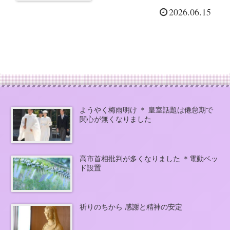
2026.06.15
ようやく梅雨明け ＊ 皇室話題は倦怠期で
関心が無くなりました
高市首相批判が多くなりました ＊電動ベッ
ド設置
祈りのちから 感謝と精神の安定