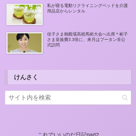
私が寝る電動リクライニングベッドを介護
用品店からレンタル
佳子さま御殿場高校馬術大会へ出席＊彬子
さま皇族費3.3倍に、来月はブータン非公
式訪問
けんさく
これでいいのだ日記part2