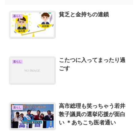
貧乏と金持ちの連鎖
暮らし
こたつに入ってまったり過
暮らし
ごす
高市総理も笑っちゃう若井
暮らし
敦子議員の選挙応援が面白
い ＊あちこち医者通い