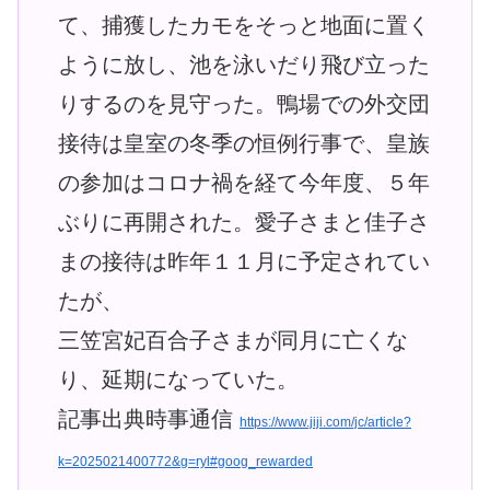
て、捕獲したカモをそっと地面に置く
ように放し、池を泳いだり飛び立った
りするのを見守った。鴨場での外交団
接待は皇室の冬季の恒例行事で、皇族
の参加はコロナ禍を経て今年度、５年
ぶりに再開された。愛子さまと佳子さ
まの接待は昨年１１月に予定されてい
たが、
三笠宮妃百合子さまが同月に亡くな
り、延期になっていた。
記事出典時事通信
https://www.jiji.com/jc/article?
k=2025021400772&g=ryl#goog_rewarded