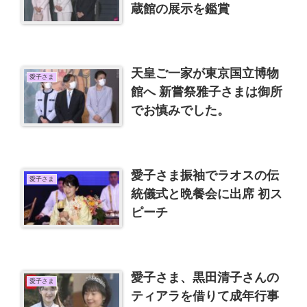
蔵館の展示を鑑賞
天皇ご一家が東京国立博物
愛子さま
館へ 新嘗祭雅子さまは御所
でお慎みでした。
愛子さま振袖でラオスの伝
愛子さま
統儀式と晩餐会に出席 初ス
ピーチ
愛子さま、黒田清子さんの
愛子さま
ティアラを借りて成年行事