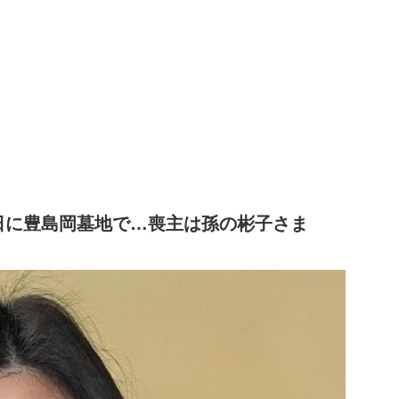
日に豊島岡墓地で…喪主は孫の彬子さま