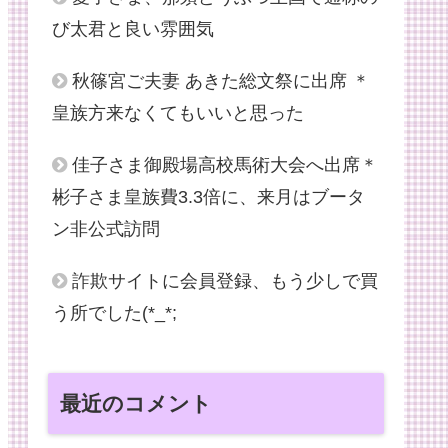
び太君と良い雰囲気
秋篠宮ご夫妻 あきた総文祭に出席 ＊
皇族方来なくてもいいと思った
佳子さま御殿場高校馬術大会へ出席＊
彬子さま皇族費3.3倍に、来月はブータ
ン非公式訪問
詐欺サイトに会員登録、もう少しで買
う所でした(*_*;
最近のコメント