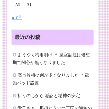
30
31
« 7月
最近の投稿
ようやく梅雨明け ＊ 皇室話題は倦怠
期で関心が無くなりました
高市首相批判が多くなりました ＊電
動ベッド設置
祈りのちから 感謝と精神の安定
愛子さま、那須どうぶつ王国で通称の