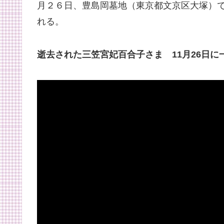
月２６日、豊島岡墓地（東京都文京区大塚）
れる。
逝去された三笠宮妃百合子さま 11月26日に一般