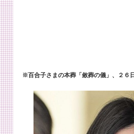
※百合子さまの本葬「斂葬の儀」、２６