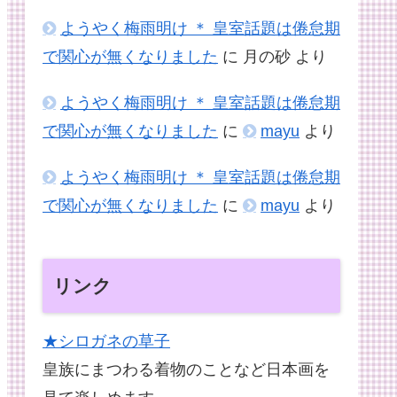
ようやく梅雨明け ＊ 皇室話題は倦怠期
で関心が無くなりました
に
月の砂
より
ようやく梅雨明け ＊ 皇室話題は倦怠期
で関心が無くなりました
に
mayu
より
ようやく梅雨明け ＊ 皇室話題は倦怠期
で関心が無くなりました
に
mayu
より
リンク
★シロガネの草子
皇族にまつわる着物のことなど日本画を