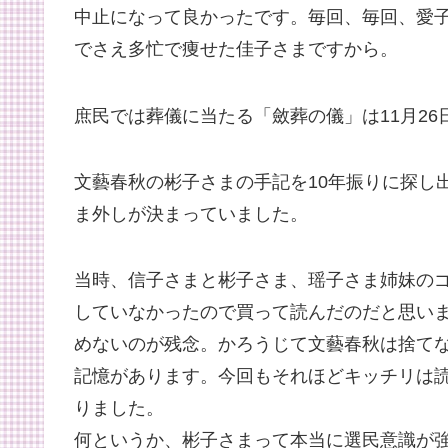
中止になって良かったです。毎回、毎回、愛
でさえ多忙で痩せた佳子さまですから。
庶民では葬儀に当たる「斂葬の儀」は11月2
文藝春秋の彬子さまの手記を10年振りに探し
ま外しが決まっていました。
当時、信子さまと彬子さま、瑶子さま姉妹の
していなかったので買って読んだのだと思い
めないのが残念。かろうじて文藝春秋は捨て
記憶があります。今回もそれほどキッチリは読
りました。
何というか、彬子さまって本当に選民意識が