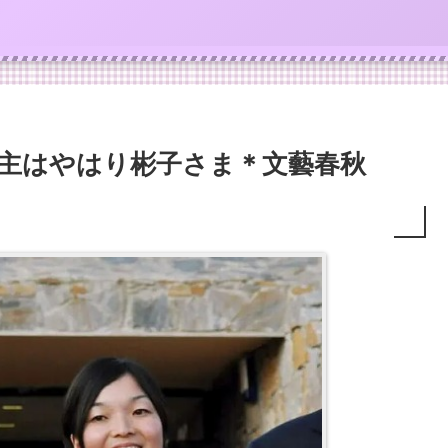
 喪主はやはり彬子さま＊文藝春秋