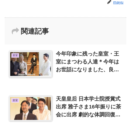
mayu
関連記事
今年印象に残った皇室・王
皇室
室にまつわる人達＊今年は
お世話になりました、良い
お年をお迎えください
天皇皇后 日本学士院授賞式
皇室
出席 雅子さま16年振りに茶
会に出席 劇的な体調回復に
茫然