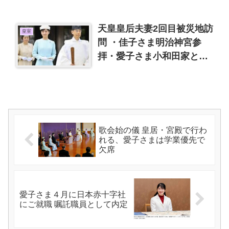
天皇皇后夫妻2回目被災地訪
皇室
問 ・佳子さま明治神宮参
拝・愛子さま小和田家と夕
食会
歌会始の儀 皇居・宮殿で行わ
れる、愛子さまは学業優先で
欠席
愛子さま４月に日本赤十字社
にご就職 嘱託職員として内定