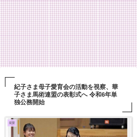
紀子さま母子愛育会の活動を視察、華
子さま馬術連盟の表彰式へ 令和6年単
独公務開始
皇室