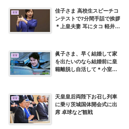
佳子さま 高校生スピーチコ
皇室
ンテストで7分間手話で挨拶
＊上皇夫妻 耳にタコ 軽井沢
思い出のテニスコート
眞子さま、早く結婚して家
皇室
を出たいのなら結婚前に皇
籍離脱し自活して＊小室さ
んの学費
天皇皇后両陛下お召し列車
皇室
に乗り茨城国体開会式に出
席 卓球など観戦