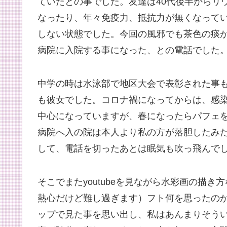
ていたとの事でした。友達は40代後半からリ
なったり、年々免疫力、抵抗力が無くなって
しない状態でした。今回の風邪でも茶色の痰が
病院に入院する事になった、との電話でした
中学の時は水泳部で地区大会で表彰された事
も彼女でした。コロナ禍になってからは、感
中心になっていますが、春になったらパフェ
病院へ入の院は本人より私の方が落胆したみ
して、電話を切ったあとは眠気も吹っ飛んで
そこでまたyoutubeを見ながら水彩画の描
熱心だけど難し過ぎます）フト何を思ったのか、
ップで見た事を思い出し、私はあんまりそう