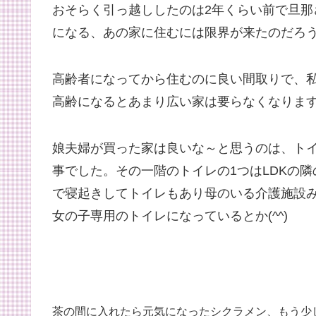
おそらく引っ越ししたのは2年くらい前で旦
になる、あの家に住むには限界が来たのだろ
高齢者になってから住むのに良い間取りで、
高齢になるとあまり広い家は要らなくなりま
娘夫婦が買った家は良いな～と思うのは、ト
事でした。その一階のトイレの1つはLDKの
で寝起きしてトイレもあり母のいる介護施設
女の子専用のトイレになっているとか(^^)
茶の間に入れたら元気になったシクラメン、もう少