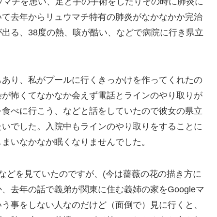
ウマチを患い、足と手の手術をしたりその時に肺炎に
いて去年からリュウマチ特有の肺炎がなかなかか完治
出る、38度の熱、咳が酷い、などで病院に行き県立
。
もあり、私がプールに行くきっかけを作ってくれたの
染が怖くてなかなか会えず電話とラインのやり取りが
を食べに行こう、などと話をしていたので彼女の県立
たいでした。入院中もラインのやり取りをすることに
しまいなかなか眠くなりませんでした。
き方などを見ていたのですが、(今は薔薇の花の描き方に
去年の話で義弟が関東に住む義姉の家をGoogleマ
いう事をしない人なのだけど（面倒で）見に行くと、