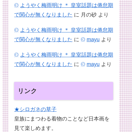
ようやく梅雨明け ＊ 皇室話題は倦怠期
で関心が無くなりました
に
月の砂
より
ようやく梅雨明け ＊ 皇室話題は倦怠期
で関心が無くなりました
に
mayu
より
ようやく梅雨明け ＊ 皇室話題は倦怠期
で関心が無くなりました
に
mayu
より
リンク
★シロガネの草子
皇族にまつわる着物のことなど日本画を
見て楽しめます。