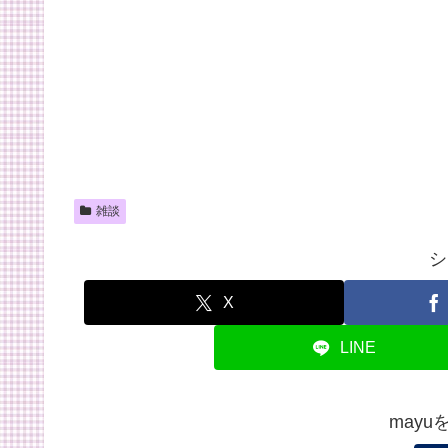
雑談
シ
X
LINE
may