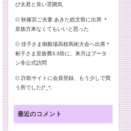
び太君と良い雰囲気
秋篠宮ご夫妻 あきた総文祭に出席 ＊
皇族方来なくてもいいと思った
佳子さま御殿場高校馬術大会へ出席＊
彬子さま皇族費3.3倍に、来月はブータ
ン非公式訪問
詐欺サイトに会員登録、もう少しで買
う所でした(*_*;
最近のコメント