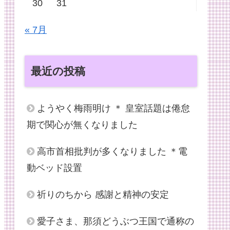
30
31
« 7月
最近の投稿
ようやく梅雨明け ＊ 皇室話題は倦怠
期で関心が無くなりました
高市首相批判が多くなりました ＊電
動ベッド設置
祈りのちから 感謝と精神の安定
愛子さま、那須どうぶつ王国で通称の