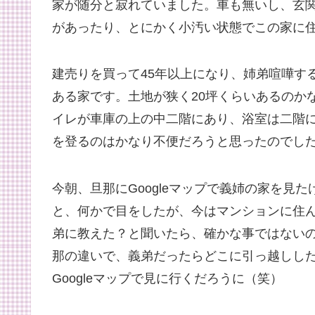
家が随分と寂れていました。車も無いし、玄
があったり、とにかく小汚い状態でこの家に
建売りを買って45年以上になり、姉弟喧嘩す
ある家です。土地が狭く20坪くらいあるのか
イレが車庫の上の中二階にあり、浴室は二階
を登るのはかなり不便だろうと思ったのでし
今朝、旦那にGoogleマップで義姉の家を見
と、何かで目をしたが、今はマンションに住
弟に教えた？と聞いたら、確かな事ではない
那の違いで、義弟だったらどこに引っ越しし
Googleマップで見に行くだろうに（笑）