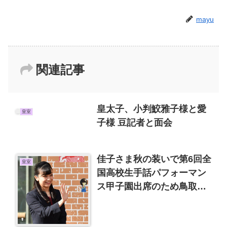
mayu
関連記事
皇太子、小判鮫雅子様と愛
皇室
子様 豆記者と面会
佳子さま秋の装いで第6回全
皇室
国高校生手話パフォーマン
ス甲子園出席のため鳥取市
を訪問