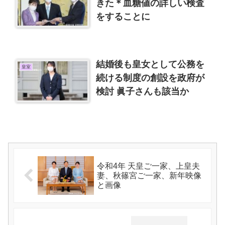
きた＊血糖値の詳しい検査
をすることに
結婚後も皇女として公務を
皇室
続ける制度の創設を政府が
検討 眞子さんも該当か
令和4年 天皇ご一家、上皇夫
妻、秋篠宮ご一家、新年映像
と画像