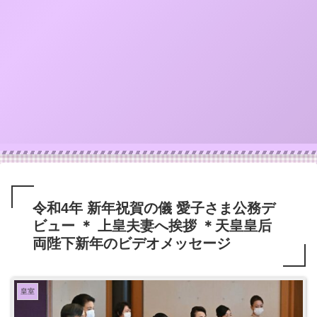
令和4年 新年祝賀の儀 愛子さま公務デ
ビュー ＊ 上皇夫妻へ挨拶 ＊天皇皇后
両陛下新年のビデオメッセージ
皇室