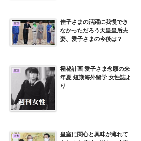
佳子さまの活躍に我慢でき
皇室
なかっただろう天皇皇后夫
妻、愛子さまの今後は？
極秘計画 愛子さま念願の来
皇室
年夏 短期海外留学 女性誌よ
り
皇室に関心と興味が薄れて
皇室