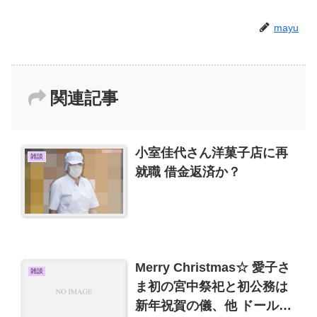
mayu
関連記事
小室佳代さん洋菓子店に再
雑談
就職 借金返済か？
Merry Christmas☆ 愛子さ
雑談
ま初の宮中祭祀と初公務は
新年祝賀の儀、他 ドールド