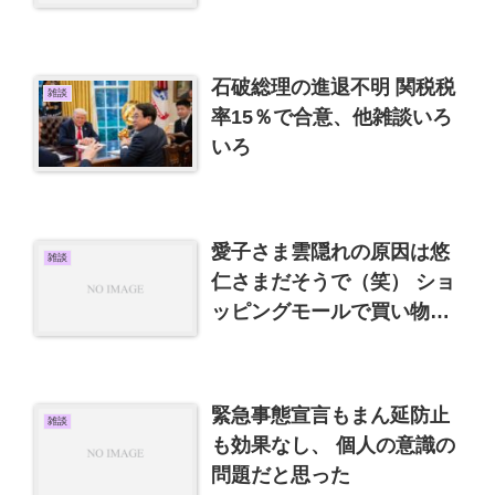
レスなどいろいろ雑談
石破総理の進退不明 関税税
雑談
率15％で合意、他雑談いろ
いろ
愛子さま雲隠れの原因は悠
雑談
仁さまだそうで（笑） ショ
ッピングモールで買い物で
きました
緊急事態宣言もまん延防止
雑談
も効果なし、 個人の意識の
問題だと思った