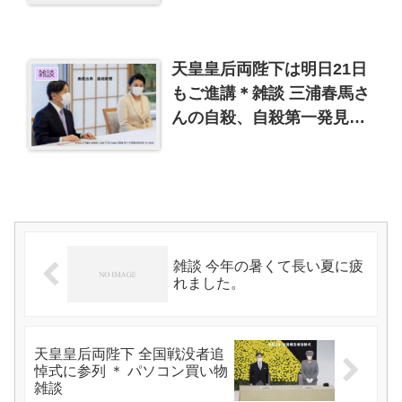
天皇皇后両陛下は明日21日
雑談
もご進講＊雑談 三浦春馬さ
んの自殺、自殺第一発見者
など
雑談 今年の暑くて長い夏に疲
れました。
天皇皇后両陛下 全国戦没者追
悼式に参列 ＊ パソコン買い物
雑談