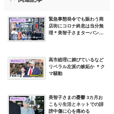
緊急事態発令でも賑わう商
世の中のこと
店街にコロナ終息は当分無
理＊美智子さまターバン型
帽子コレクション
高市総理に媚びているなど
世の中のこと
リベラル左派の嫉妬か ＊ク
マ騒動
美智子さまの憂鬱 3カ月お
世の中のこと
こもり生活とネットでの誹
謗中傷に心を痛める