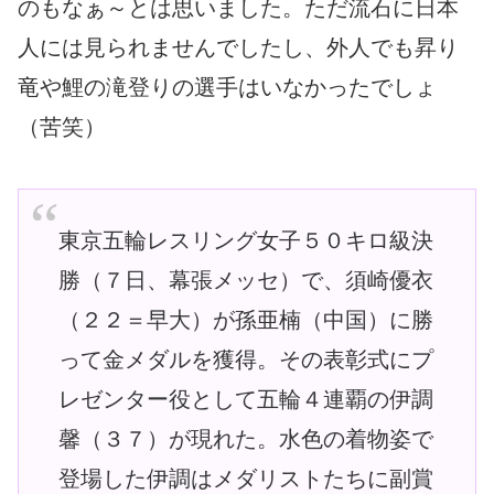
のもなぁ～とは思いました。ただ流石に日本
人には見られませんでしたし、外人でも昇り
竜や鯉の滝登りの選手はいなかったでしょ
（苦笑）
東京五輪レスリング女子５０キロ級決
勝（７日、幕張メッセ）で、須崎優衣
（２２＝早大）が孫亜楠（中国）に勝
って金メダルを獲得。その表彰式にプ
レゼンター役として五輪４連覇の伊調
馨（３７）が現れた。水色の着物姿で
登場した伊調はメダリストたちに副賞