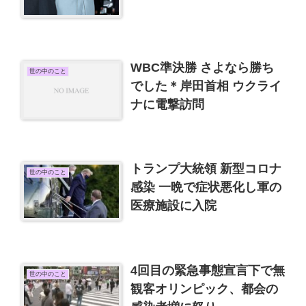
WBC準決勝 さよなら勝ち
世の中のこと
でした＊岸田首相 ウクライ
ナに電撃訪問
トランプ大統領 新型コロナ
世の中のこと
感染 一晩で症状悪化し軍の
医療施設に入院
4回目の緊急事態宣言下で無
世の中のこと
観客オリンピック、都会の