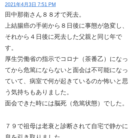
2021年4月3日 7:51 PM
田中那衛さん８８才で死去。
上結腸癌の手術から８日後に事態が急変し、
それから４日後に死去した父親と同じ年で
す。
厚生労働省の指示でコロナ（茶番乙）になっ
てから危篤にならないと面会は不可能になっ
ていて、病室で何が起きているのか怖いと思
う気持ちもありました。
面会できた時には脳死（危篤状態）でした。
７９で祖母は老衰と診断されて自宅で静かに
息を引き取りました。