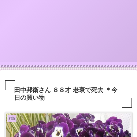
田中邦衛さん ８８才 老衰で死去 ＊今
日の買い物
雑談