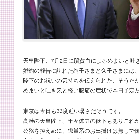
天皇陛下、7月2日に脳貧血によるめまいと吐
婚約の報告に訪れた絢子さまと久子さまには
陛下のお祝いの気持ちを伝えられた、そうだが
めまいと吐き気と軽い腹痛の症状で本日予定
東京は今日も33度近い暑さだそうです。
高齢の天皇陛下、年々体力の低下もありこれ
公務を控えめに、鑑賞系のお出掛けは無しで