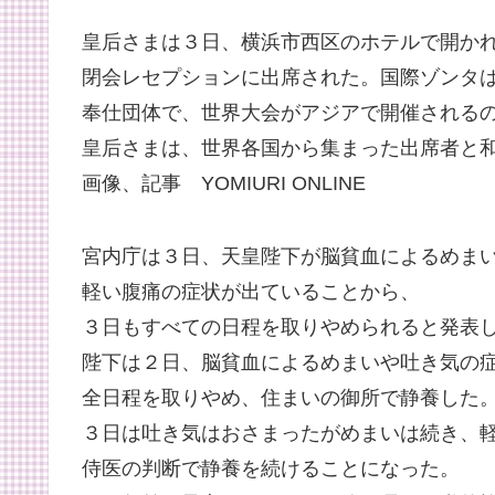
皇后さまは３日、横浜市西区のホテルで開か
閉会レセプションに出席された。国際ゾンタ
奉仕団体で、世界大会がアジアで開催される
皇后さまは、世界各国から集まった出席者と
画像、記事 YOMIURI ONLINE
宮内庁は３日、天皇陛下が脳貧血によるめま
軽い腹痛の症状が出ていることから、
３日もすべての日程を取りやめられると発表
陛下は２日、脳貧血によるめまいや吐き気の
全日程を取りやめ、住まいの御所で静養した
３日は吐き気はおさまったがめまいは続き、
侍医の判断で静養を続けることになった。