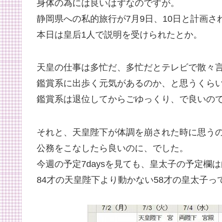
身体の為には良いはずなのですが。
静岡県への私的旅行が7月9日、10日と計画さ
本日は皇后1人で説明を受けられたとか。
天皇の仕事は多忙だ、多忙だとテレビで散々
鑑賞系に出歩く元気があるのか、と思うくら
鑑賞系は退位してからごゆっくり、で良いの
それと、天皇陛下が体調を崩された時に思う
公務をこなしたら良いのに、でした。
今週の予定7daysを見ても、皇太子の予定欄
84才の天皇陛下より動かない58才の皇太子