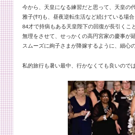
今から、天皇になる練習だと思って、天皇の
雅子(ｻﾏ)も、昼夜逆転生活など続けている場
84才で持病もある天皇陛下の回復が長引くこ
無理をさせて、せっかくの高円宮家の慶事が
スムーズに絢子さまが降嫁するように、細心
私的旅行も暑い最中、行かなくても良いので