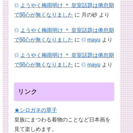
ようやく梅雨明け ＊ 皇室話題は倦怠期
で関心が無くなりました
に
月の砂
より
ようやく梅雨明け ＊ 皇室話題は倦怠期
で関心が無くなりました
に
mayu
より
ようやく梅雨明け ＊ 皇室話題は倦怠期
で関心が無くなりました
に
mayu
より
リンク
★シロガネの草子
皇族にまつわる着物のことなど日本画を
見て楽しめます。