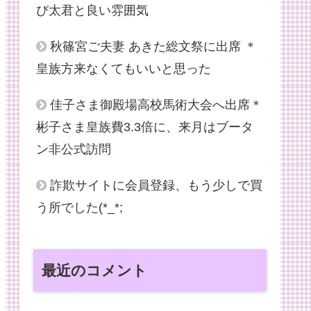
び太君と良い雰囲気
秋篠宮ご夫妻 あきた総文祭に出席 ＊
皇族方来なくてもいいと思った
佳子さま御殿場高校馬術大会へ出席＊
彬子さま皇族費3.3倍に、来月はブータ
ン非公式訪問
詐欺サイトに会員登録、もう少しで買
う所でした(*_*;
最近のコメント