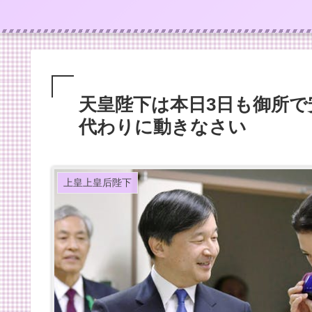
天皇陛下は本日3日も御所
代わりに動きなさい
上皇上皇后陛下