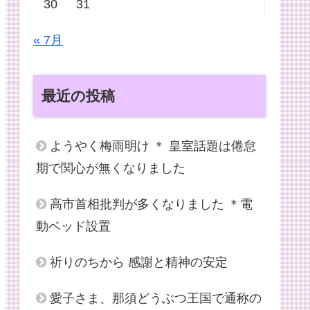
30
31
« 7月
最近の投稿
ようやく梅雨明け ＊ 皇室話題は倦怠
期で関心が無くなりました
高市首相批判が多くなりました ＊電
動ベッド設置
祈りのちから 感謝と精神の安定
愛子さま、那須どうぶつ王国で通称の