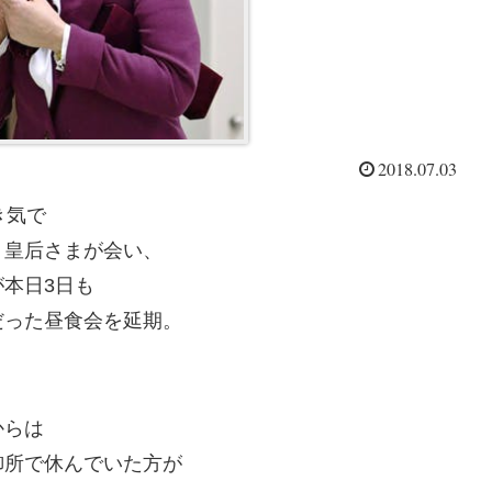
2018.07.03
き気で
、皇后さまが会い、
本日3日も
だった昼食会を延期。
からは
御所で休んでいた方が