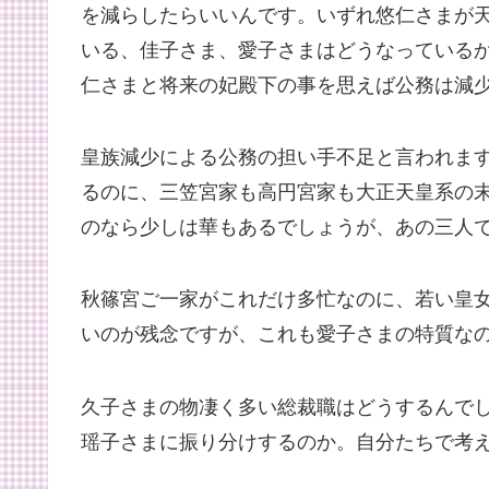
を減らしたらいいんです。いずれ悠仁さまが
いる、佳子さま、愛子さまはどうなっている
仁さまと将来の妃殿下の事を思えば公務は減
皇族減少による公務の担い手不足と言われま
るのに、三笠宮家も高円宮家も大正天皇系の
のなら少しは華もあるでしょうが、あの三人
秋篠宮ご一家がこれだけ多忙なのに、若い皇
いのが残念ですが、これも愛子さまの特質な
久子さまの物凄く多い総裁職はどうするんで
瑶子さまに振り分けするのか。自分たちで考