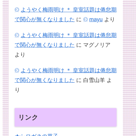
ようやく梅雨明け ＊ 皇室話題は倦怠期
で関心が無くなりました
に
mayu
より
ようやく梅雨明け ＊ 皇室話題は倦怠期
で関心が無くなりました
に
マグノリア
より
ようやく梅雨明け ＊ 皇室話題は倦怠期
で関心が無くなりました
に
白雪山羊
よ
り
リンク