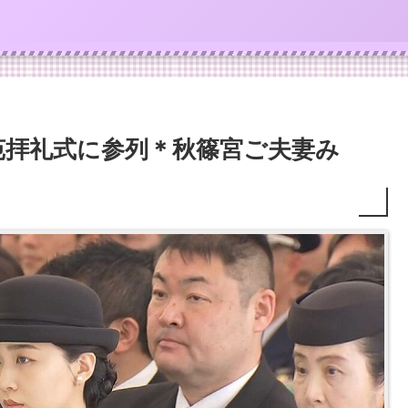
苑拝礼式に参列＊秋篠宮ご夫妻み