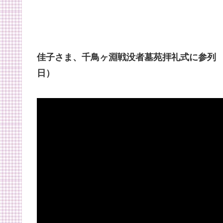
佳子さま、千鳥ヶ淵戦没者墓苑拝礼式に参列 新た
日）