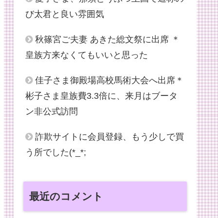
び太君と良い雰囲気
秋篠宮ご夫妻 あきた総文祭に出席 ＊
皇族方来なくてもいいと思った
佳子さま御殿場高校馬術大会へ出席＊
彬子さま皇族費3.3倍に、来月はブータ
ン非公式訪問
詐欺サイトに会員登録、もう少しで買
う所でした(*_*;
最近のコメント