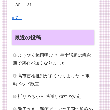
30
31
« 7月
最近の投稿
ようやく梅雨明け ＊ 皇室話題は倦怠
期で関心が無くなりました
高市首相批判が多くなりました ＊電
動ベッド設置
祈りのちから 感謝と精神の安定
愛子さま、那須どうぶつ王国で通称の