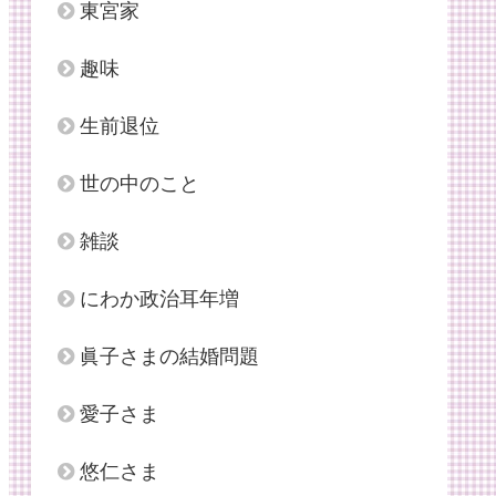
東宮家
趣味
生前退位
世の中のこと
雑談
にわか政治耳年増
眞子さまの結婚問題
愛子さま
悠仁さま