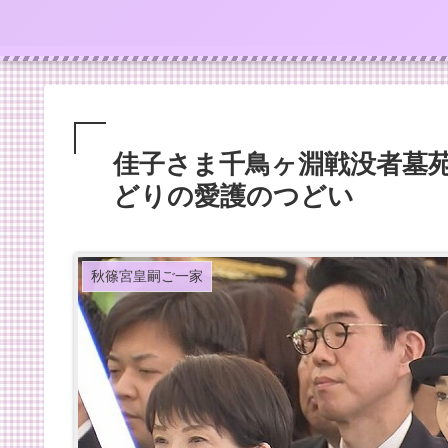
佳子さま千鳥ヶ淵戦没者墓
どりの愛護のつどい
秋篠宮皇嗣ご一家