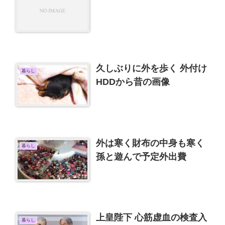
久しぶりに外を歩く 外付け
暮らし
HDDから昔の画像
外は寒く財布の中身も寒く
暮らし
孫と遊んで予定外出費
上皇陛下 心筋虚血の検査入
暮らし