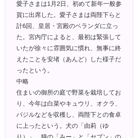
愛子さまは1月2日、初めて新年一般参
賀に出席した。愛子さまは両陛下らと
計6回、皇居・宮殿のベランダに立っ
た。宮内庁によると、最初は緊張して
いたが徐々に雰囲気に慣れ、無事に終
えたことを安堵（あんど）した様子だ
ったという。
中略
住まいの御所の庭で野菜を栽培してお
り、今年は白菜やキュウリ、オクラ、
バジルなどを収穫し、両陛下との食卓
に上ったという。犬の「由莉（ゆ
り）」、猫の「みー」と「セブン」の