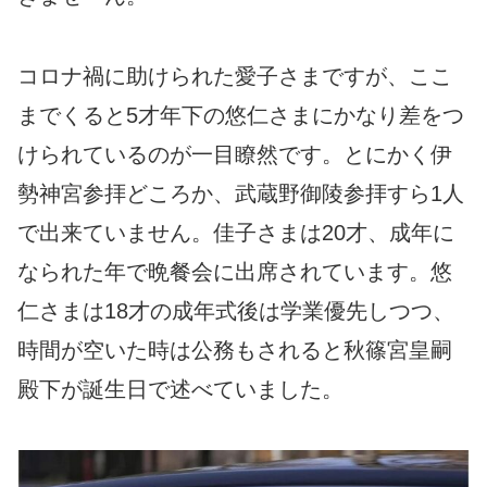
コロナ禍に助けられた愛子さまですが、ここ
までくると5才年下の悠仁さまにかなり差をつ
けられているのが一目瞭然です。とにかく伊
勢神宮参拝どころか、武蔵野御陵参拝すら1人
で出来ていません。佳子さまは20才、成年に
なられた年で晩餐会に出席されています。悠
仁さまは18才の成年式後は学業優先しつつ、
時間が空いた時は公務もされると秋篠宮皇嗣
殿下が誕生日で述べていました。