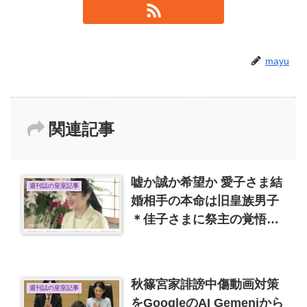
mayu
関連記事
嘘か誠か希望か 愛子さま結
週刊誌の皇室記事
婚相手の本命は旧皇族男子
＊佳子さまに祭主の覚悟を
美智子さま
秋篠宮家誹謗中傷動画対策
週刊誌の皇室記事
をGoogleのAI Gemeniから