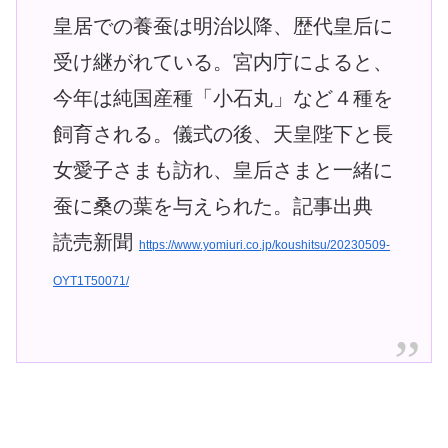
皇居での養蚕は明治以降、歴代皇后に
受け継がれている。宮内庁によると、
今年は純国産種「小石丸」など４種を
飼育される。儀式の後、天皇陛下と長
女愛子さまも訪れ、皇后さまと一緒に
蚕に桑の葉を与えられた。記事出典
読売新聞
https://www.yomiuri.co.jp/koushitsu/20230509-
OYT1T50071/