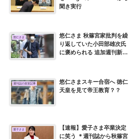
聞き実行
悠仁さま 秋篠宮家批判を繰
悠仁さま
り返していた小田部雄次氏
に褒められる 追加週刊新潮
まで手の平返し？
悠仁さまスキー合宿へ 徳仁
週刊誌の皇室記事
天皇を見て帝王教育？？
【速報】愛子さま卒業決定
愛子さま
に笑う ＊週刊誌から秋篠宮