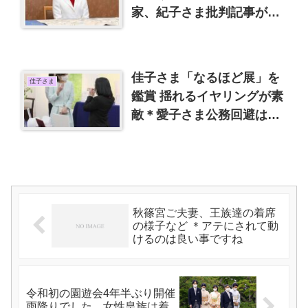
家、紀子さま批判記事が消
えた
佳子さま「なるほど展」を
佳子さま
鑑賞 揺れるイヤリングが素
敵＊愛子さま公務回避は結
婚しかない
秋篠宮ご夫妻、王族達の着席
の様子など ＊アテにされて動
けるのは良い事ですね
令和初の園遊会4年半ぶり開催
雨降りでした、女性皇族は着