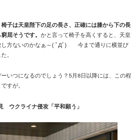
、
椅子は天皇陛下の足の長さ、正確には膝から下の長
ら窮屈そうです。
かと言って椅子を高くすると、天皇
し方ないのかなぁ～( ﾟДﾟ) 今まで通りに横並び
した。
ーいつになるのでしょう？5月8日以降には、この程
うですが。
会見 ウクライナ侵攻「平和願う」