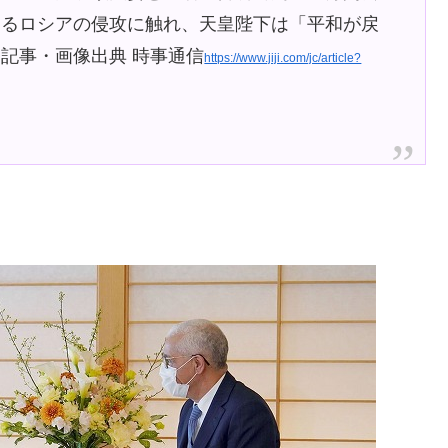
するロシアの侵攻に触れ、天皇陛下は「平和が戻
記事・画像出典 時事通信
https://www.jiji.com/jc/article?