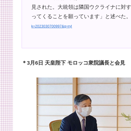
見された。大統領は隣国ウクライナに対
ってくることを願っています」と述べた。
k=2023030700997&g=ryl
＊3月6日 天皇陛下 モロッコ衆院議長と会見