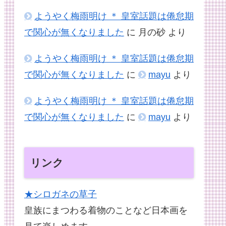
ようやく梅雨明け ＊ 皇室話題は倦怠期
で関心が無くなりました
に
月の砂
より
ようやく梅雨明け ＊ 皇室話題は倦怠期
で関心が無くなりました
に
mayu
より
ようやく梅雨明け ＊ 皇室話題は倦怠期
で関心が無くなりました
に
mayu
より
リンク
★シロガネの草子
皇族にまつわる着物のことなど日本画を