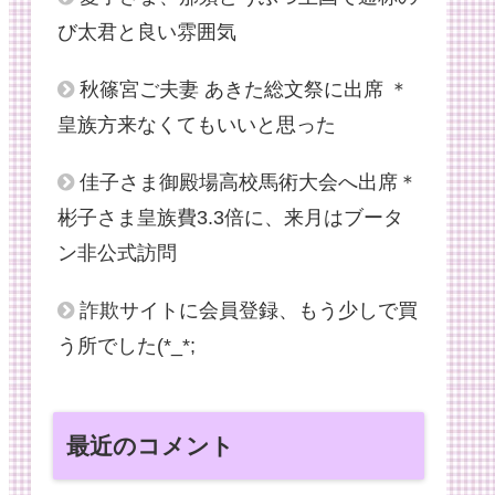
び太君と良い雰囲気
秋篠宮ご夫妻 あきた総文祭に出席 ＊
皇族方来なくてもいいと思った
佳子さま御殿場高校馬術大会へ出席＊
彬子さま皇族費3.3倍に、来月はブータ
ン非公式訪問
詐欺サイトに会員登録、もう少しで買
う所でした(*_*;
最近のコメント