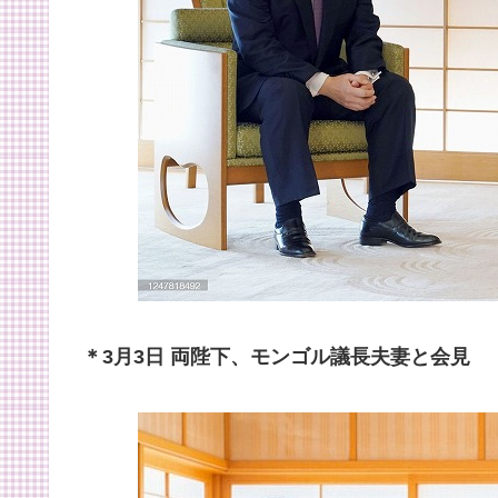
＊3月3日 両陛下、モンゴル議長夫妻と会見