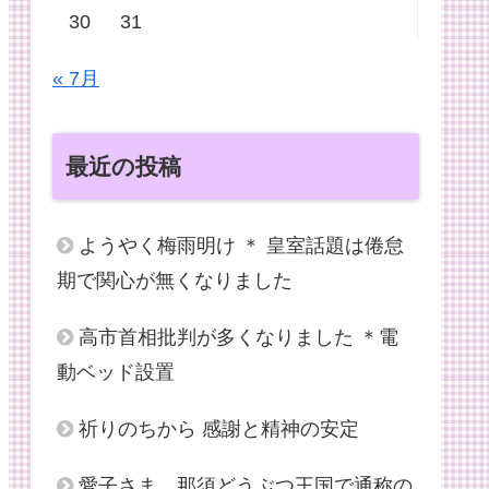
30
31
« 7月
最近の投稿
ようやく梅雨明け ＊ 皇室話題は倦怠
期で関心が無くなりました
高市首相批判が多くなりました ＊電
動ベッド設置
祈りのちから 感謝と精神の安定
愛子さま、那須どうぶつ王国で通称の