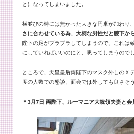
とになってしまいました。
横並びの時には無かった大きな円卓が加わり
さに合わせている為、大柄な男性だと膝下か
陛下の足がブラブラしてしまうので、これは致
にしていればいいのにと、思ってしまうので
ところで、天皇皇后両陛下のマスク外しのＸデ
度の人数での懇談、面会では外しても良さそ
＊3月7日 両陛下、ルーマニア大統領夫妻と