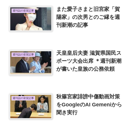
また愛子さまと旧宮家「賀
週刊誌の皇室記事
陽家」の次男とのご縁を週
刊新潮の記事
天皇皇后夫妻 滋賀県国民ス
週刊誌の皇室記事
ポーツ大会出席 ＊週刊新潮
が書いた皇族の公務依頼
秋篠宮家誹謗中傷動画対策
週刊誌の皇室記事
をGoogleのAI Gemeniから
聞き実行