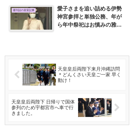
愛子さまを追い詰める伊勢
週刊誌の皇室記事
神宮参拝と単独公務、年が
ら年中祭祀はお慎みの雅子
さま
天皇皇后両陛下来月沖縄訪問
＊どんくさい天皇ご一家 早く
動け！
天皇皇后両陛下 日帰りで国体
参列のため宇都宮市へ車で行
きました。