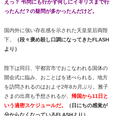
えっ？ 弔問にも行かず何しにイギリスまで行
ったんだ？の疑問が多かったんだけど。
国内外に強い存在感を示された天皇皇后両陛
下。
（段々褒め殺し口調になってきたFLASH
より）
陛下は同日、宇都宮市でおこなわれる国体の
開会式に臨み、おことばを述べられる。地方
を訪問されるのはおよそ2年8カ月ぶり。雅子
さまの出席も予想されるが、
帰国から11日と
いう過密スケジュールだ。
（日にちの感覚が
分からなくなっているFLASHより）