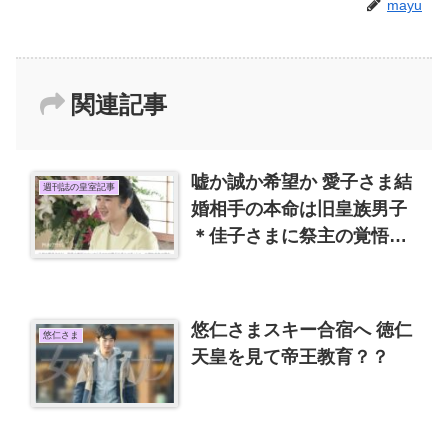
mayu
関連記事
嘘か誠か希望か 愛子さま結
週刊誌の皇室記事
婚相手の本命は旧皇族男子
＊佳子さまに祭主の覚悟を
美智子さま
悠仁さまスキー合宿へ 徳仁
悠仁さま
天皇を見て帝王教育？？