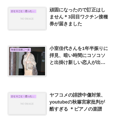
頑固になったので訂正はし
ひとりごと・思ったこと
ません＊3回目ワクチン接種
券が届きました
小室佳代さんを1年半振りに
秋篠宮皇嗣ご一家
拝見、暗い時間にコソコソ
と出掛け新しい恋人が出来
たか
ヤフコメの誹謗中傷対策、
ひとりごと・思ったこと
youtubeの秋篠宮家批判が
酷すぎる ＊ピアノの楽譜