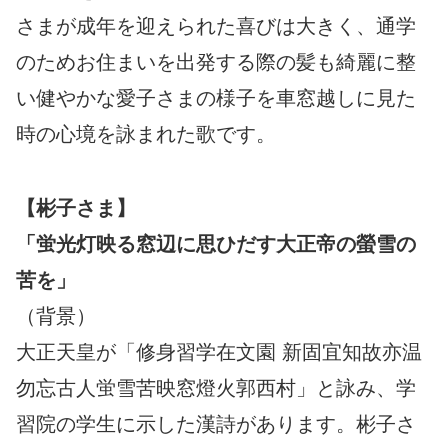
さまが成年を迎えられた喜びは大きく、通学
のためお住まいを出発する際の髪も綺麗に整
い健やかな愛子さまの様子を車窓越しに見た
時の心境を詠まれた歌です。
【彬子さま】
「蛍光灯映る窓辺に思ひだす大正帝の螢雪の
苦を」
（背景）
大正天皇が「修身習学在文園 新固宜知故亦温
勿忘古人蛍雪苦映窓燈火郭西村」と詠み、学
習院の学生に示した漢詩があります。彬子さ