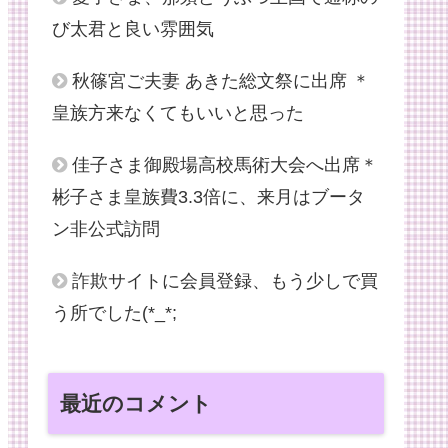
び太君と良い雰囲気
秋篠宮ご夫妻 あきた総文祭に出席 ＊
皇族方来なくてもいいと思った
佳子さま御殿場高校馬術大会へ出席＊
彬子さま皇族費3.3倍に、来月はブータ
ン非公式訪問
詐欺サイトに会員登録、もう少しで買
う所でした(*_*;
最近のコメント