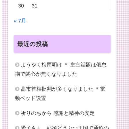
30
31
« 7月
最近の投稿
ようやく梅雨明け ＊ 皇室話題は倦怠
期で関心が無くなりました
高市首相批判が多くなりました ＊電
動ベッド設置
祈りのちから 感謝と精神の安定
愛子さま、那須どうぶつ王国で通称の