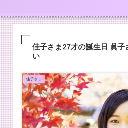
佳子さま27才の誕生日 眞
い
佳子さま