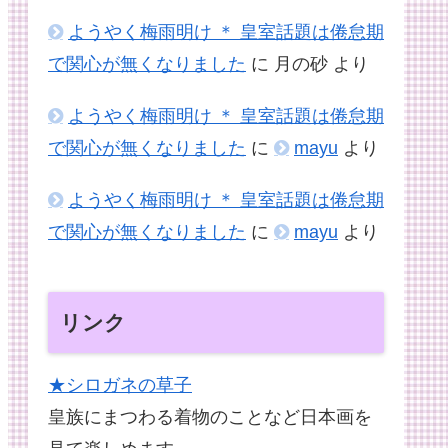
ようやく梅雨明け ＊ 皇室話題は倦怠期
で関心が無くなりました
に
月の砂
より
ようやく梅雨明け ＊ 皇室話題は倦怠期
で関心が無くなりました
に
mayu
より
ようやく梅雨明け ＊ 皇室話題は倦怠期
で関心が無くなりました
に
mayu
より
リンク
★シロガネの草子
皇族にまつわる着物のことなど日本画を