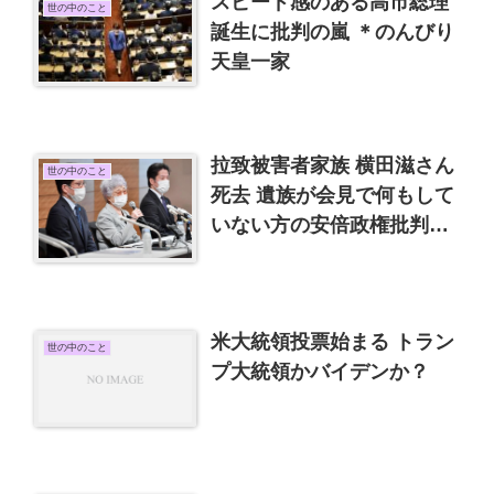
スピード感のある高市総理
世の中のこと
誕生に批判の嵐 ＊のんびり
天皇一家
拉致被害者家族 横田滋さん
世の中のこと
死去 遺族が会見で何もして
いない方の安倍政権批判は
卑怯とジャーナリスト、メ
ディア批判
米大統領投票始まる トラン
世の中のこと
プ大統領かバイデンか？