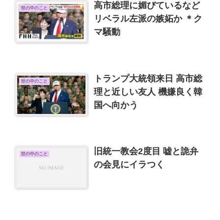
高市総理に媚びているなど
世の中のこと
リベラル左派の嫉妬か ＊ク
マ騒動
トランプ大統領来日 高市総
世の中のこと
理と近しい友人 機嫌良く韓
国へ向かう
旧統一教会2度目 嘘と詭弁
世の中のこと
の会見にイラつく