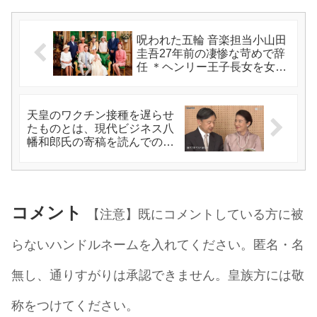
呪われた五輪 音楽担当小山田
圭吾27年前の凄惨な苛めで辞
任 ＊ヘンリー王子長女を女王
立ち会いのもとウィンザー城
で行いたい
天皇のワクチン接種を遅らせ
たものとは、現代ビジネス八
幡和郎氏の寄稿を読んでの感
想など
コメント
【注意】既にコメントしている方に被
らないハンドルネームを入れてください。匿名・名
無し、通りすがりは承認できません。皇族方には敬
称をつけてください。