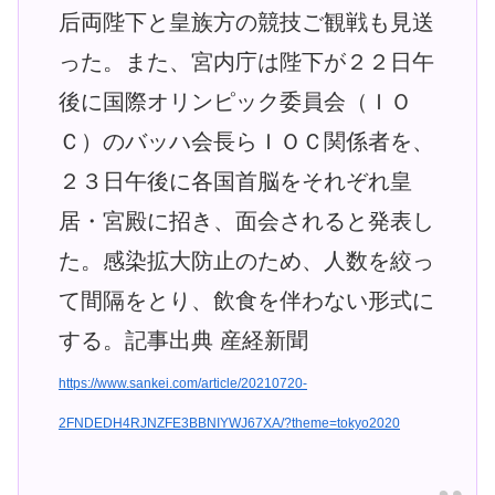
后両陛下と皇族方の競技ご観戦も見送
った。また、宮内庁は陛下が２２日午
後に国際オリンピック委員会（ＩＯ
Ｃ）のバッハ会長らＩＯＣ関係者を、
２３日午後に各国首脳をそれぞれ皇
居・宮殿に招き、面会されると発表し
た。感染拡大防止のため、人数を絞っ
て間隔をとり、飲食を伴わない形式に
する。記事出典 産経新聞
https://www.sankei.com/article/20210720-
2FNDEDH4RJNZFE3BBNIYWJ67XA/?theme=tokyo2020