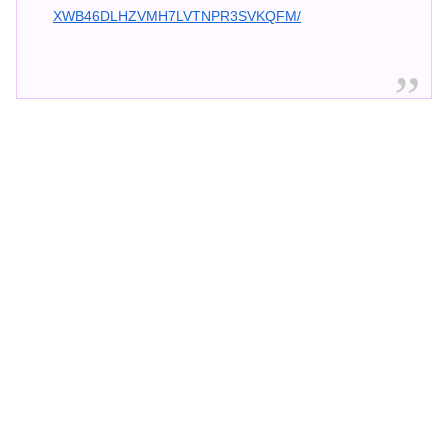
XWB46DLHZVMH7LVTNPR3SVKQFM/