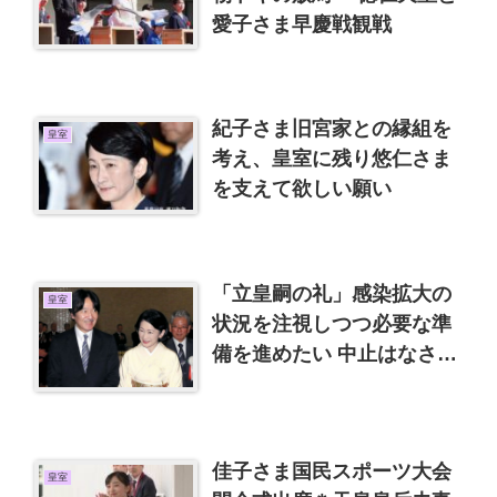
愛子さま早慶戦観戦
紀子さま旧宮家との縁組を
皇室
考え、皇室に残り悠仁さま
を支えて欲しい願い
「立皇嗣の礼」感染拡大の
皇室
状況を注視しつつ必要な準
備を進めたい 中止はなさそ
うです。
佳子さま国民スポーツ大会
皇室