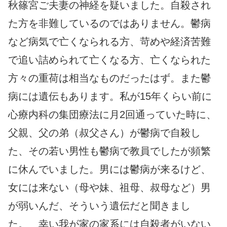
秋篠宮ご夫妻の神経を疑いました。自殺され
た方を非難しているのではありません。鬱病
など病気で亡くなられる方、苛めや経済苦難
で追い詰められて亡くなる方、亡くなられた
方々の重荷は相当なものだったはず。また鬱
病には遺伝もあります。私が15年くらい前に
心療内科の集団療法に月2回通っていた時に、
父親、父の弟（叔父さん）が鬱病で自殺し
た、その若い男性も鬱病で教員でしたが頻繁
に休んでいました。男には鬱病が来るけど、
女には来ない（母や妹、祖母、叔母など）男
が弱いんだ、そういう遺伝だと聞きまし
た。 幸い我が家の家系には自殺者がいない