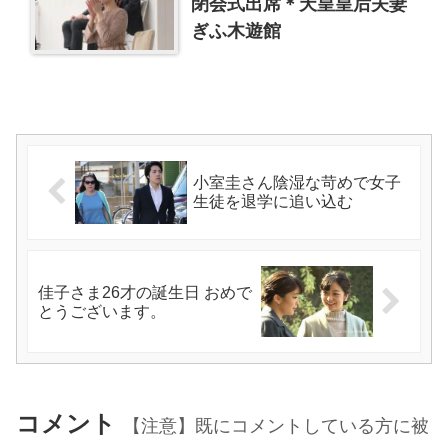
閉会式出席＊天皇皇后夫妻
ぎふ木遊館
小室圭さん陰湿な苛めで女子
生徒を退学に追い込む
佳子さま26才の誕生日 おめで
とうございます。
コメント
【注意】既にコメントしている方に被