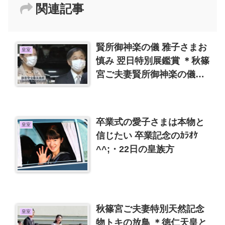
関連記事
賢所御神楽の儀 雅子さまお
皇室
慎み 翌日特別展鑑賞 ＊秋篠
宮ご夫妻賢所御神楽の儀、
翌日皇室の菩提寺訪問
卒業式の愛子さまは本物と
皇室
信じたい 卒業記念のｶﾗｵｹ
^^;・22日の皇族方
秋篠宮ご夫妻特別天然記念
皇室
物トキの放鳥 ＊徳仁天皇と