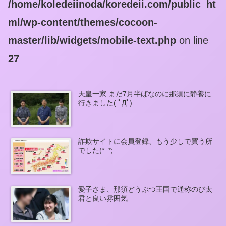
/home/koledeiinoda/koredeii.com/public_ht
ml/wp-content/themes/cocoon-
master/lib/widgets/mobile-text.php
on line
27
天皇一家 まだ7月半ばなのに那須に静養に
行きました( ﾟДﾟ)
詐欺サイトに会員登録、もう少しで買う所
でした(*_*;
愛子さま、那須どうぶつ王国で通称のび太
君と良い雰囲気