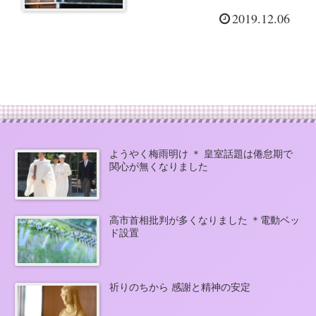
久子さまケープ付きコー
2019.12.06
ト
ようやく梅雨明け ＊ 皇室話題は倦怠期で
関心が無くなりました
高市首相批判が多くなりました ＊電動ベッ
ド設置
祈りのちから 感謝と精神の安定