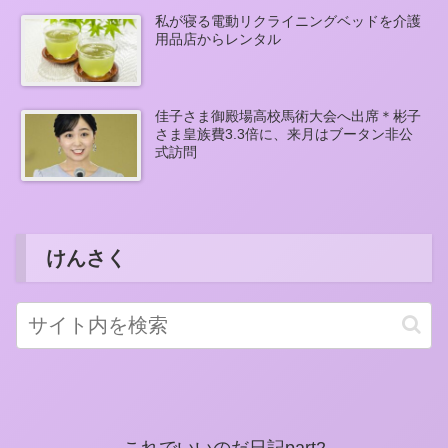
私が寝る電動リクライニングベッドを介護
用品店からレンタル
佳子さま御殿場高校馬術大会へ出席＊彬子
さま皇族費3.3倍に、来月はブータン非公
式訪問
けんさく
これでいいのだ日記part2