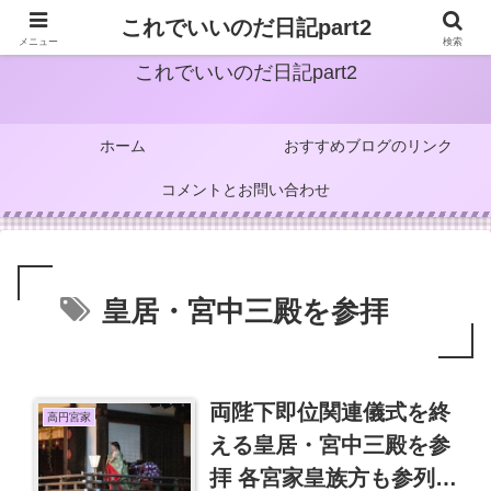
これでいいのだ日記part2
メニュー
検索
これでいいのだ日記part2
ホーム
おすすめブログのリンク
コメントとお問い合わせ
皇居・宮中三殿を参拝
両陛下即位関連儀式を終
高円宮家
える皇居・宮中三殿を参
拝 各宮家皇族方も参列