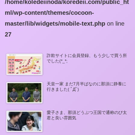
/home/koledeiinoda/koredeii.com/public_ht
ml/wp-content/themes/cocoon-
master/lib/widgets/mobile-text.php
on line
27
詐欺サイトに会員登録、もう少しで買う所
でした(*_*;
天皇一家 まだ7月半ばなのに那須に静養に
行きました( ﾟДﾟ)
愛子さま、那須どうぶつ王国で通称のび太
君と良い雰囲気