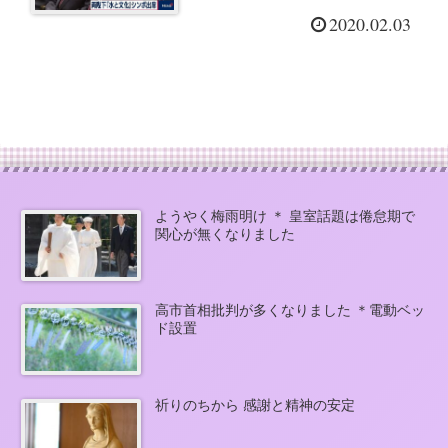
内障手術
2020.02.03
ようやく梅雨明け ＊ 皇室話題は倦怠期で
関心が無くなりました
高市首相批判が多くなりました ＊電動ベッ
ド設置
祈りのちから 感謝と精神の安定