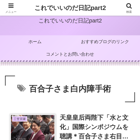
これでいいのだ日記part2
メニュー
検索
これでいいのだ日記part2
ホーム
おすすめブログのリンク
コメントとお問い合わせ
百合子さま白内障手術
天皇皇后両陛下「水と文
三笠宮家
化」国際シンポジウムを
聴講＊百合子さま右目白