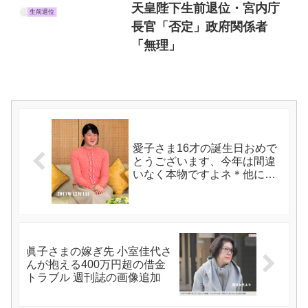
天皇陛下生前退位・宮内庁
生前退位
長官「否定」政府関係者
「無理」
愛子さま16才の誕生日おめで
とうございます、今年は間違
いなく本物ですよネ＊他に雅
子さまの画像など
眞子さまの嫁ぎ先 小室佳代さ
んが抱える400万円超の借金
トラブル 週刊誌の画像追加