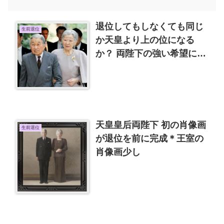
退位してもしなくても同じ
生前退位
か天皇より上の位になる
か？ 両陛下の強い希望によ
り11回目沖縄訪問
天皇皇后両陛下 初の肖像画
生前退位
が退位を前に完成＊王室の
肖像画少し