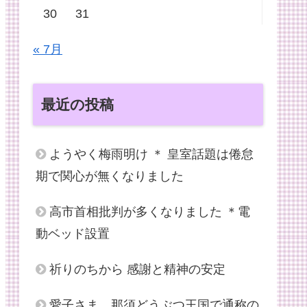
30
31
« 7月
最近の投稿
ようやく梅雨明け ＊ 皇室話題は倦怠
期で関心が無くなりました
高市首相批判が多くなりました ＊電
動ベッド設置
祈りのちから 感謝と精神の安定
愛子さま、那須どうぶつ王国で通称の