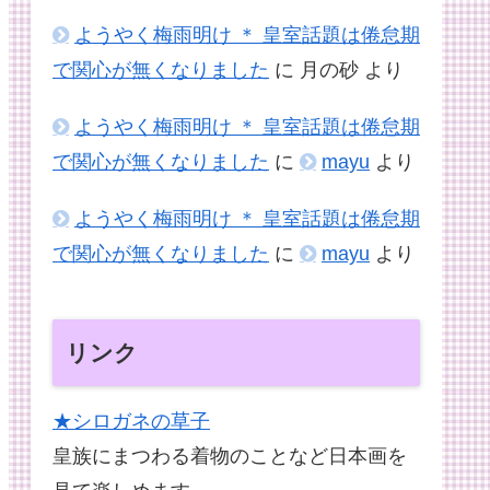
ようやく梅雨明け ＊ 皇室話題は倦怠期
で関心が無くなりました
に
月の砂
より
ようやく梅雨明け ＊ 皇室話題は倦怠期
で関心が無くなりました
に
mayu
より
ようやく梅雨明け ＊ 皇室話題は倦怠期
で関心が無くなりました
に
mayu
より
リンク
★シロガネの草子
皇族にまつわる着物のことなど日本画を