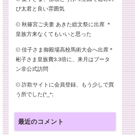
び太君と良い雰囲気
秋篠宮ご夫妻 あきた総文祭に出席 ＊
皇族方来なくてもいいと思った
佳子さま御殿場高校馬術大会へ出席＊
彬子さま皇族費3.3倍に、来月はブータ
ン非公式訪問
詐欺サイトに会員登録、もう少しで買
う所でした(*_*;
最近のコメント