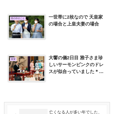
一世帯に2枚なので 天皇家
世の中のこと
の場合と上皇夫妻の場合
大饗の儀2日目 雅子さま珍
皇室
しいサーモンピンクのドレ
スが似合っていました＊林
真理子さん即位関連の儀式
に何度も出席
亡くなる人が多い年でした、