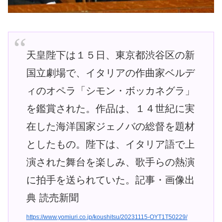
天皇陛下は１５日、東京都渋谷区の新
国立劇場で、イタリアの作曲家ベルデ
ィのオペラ「シモン・ボッカネグラ」
を鑑賞された。作品は、１４世紀に実
在した海洋国家ジェノバの総督を題材
としたもの。陛下は、イタリア語で上
演された舞台を楽しみ、歌手らの熱演
に拍手を送られていた。記事・画像出
典 読売新聞
https://www.yomiuri.co.jp/koushitsu/20231115-OYT1T50229/