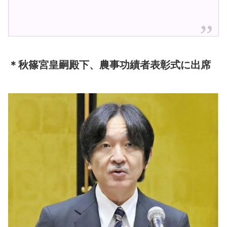
＊秋篠宮皇嗣殿下、農事功績者表彰式に出席