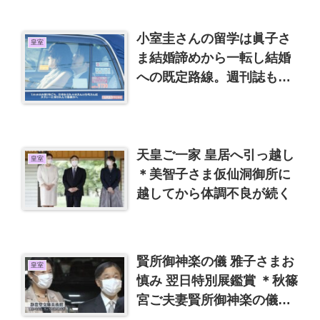
小室圭さんの留学は眞子さ
皇室
ま結婚諦めから一転し結婚
への既定路線。週刊誌も右
往左往、初見小室親子の画
像
天皇ご一家 皇居へ引っ越し
皇室
＊美智子さま仮仙洞御所に
越してから体調不良が続く
賢所御神楽の儀 雅子さまお
皇室
慎み 翌日特別展鑑賞 ＊秋篠
宮ご夫妻賢所御神楽の儀、
翌日皇室の菩提寺訪問