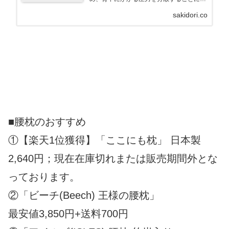
り、快適な寝姿勢を保てる便利なアイテム
sakidori.co
です。今回は、腰枕を選ぶ際に気を付けた
いポイントと、おすすめの腰枕をご紹介し
ます。
■腰枕のおすすめ
①【楽天1位獲得】「ここにも枕」 日本製
2,640円；現在在庫切れまたは販売期間外とな
っております。
②「ビーチ(Beech) 王様の腰枕」
最安値3,850円+送料700円