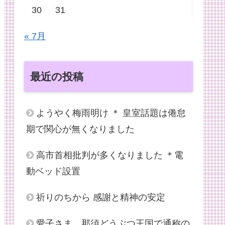
30
31
« 7月
最近の投稿
ようやく梅雨明け ＊ 皇室話題は倦怠
期で関心が無くなりました
高市首相批判が多くなりました ＊電
動ベッド設置
祈りのちから 感謝と精神の安定
愛子さま、那須どうぶつ王国で通称の