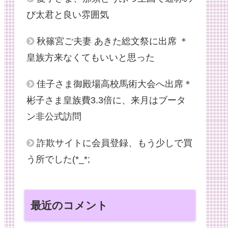
び太君と良い雰囲気
秋篠宮ご夫妻 あきた総文祭に出席 ＊
皇族方来なくてもいいと思った
佳子さま御殿場高校馬術大会へ出席＊
彬子さま皇族費3.3倍に、来月はブータ
ン非公式訪問
詐欺サイトに会員登録、もう少しで買
う所でした(*_*;
最近のコメント