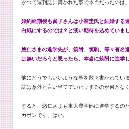
かつて週刊誌に書かれた事で本当だったのは
婚約延期後も眞子さんは小室圭氏と結婚する
白紙にするのでは？と淡い期待を込めていま
悠仁さまの進学先が、筑附、筑駒、等々有名
は無いだろうと思ったら、本当に筑附に進学
他にどうでもいいような事を散々書かれてい
誌は意外と言い当てていたりするのが何とな
すると、悠仁さまも東大農学部に進学するの
カボンです、はい。