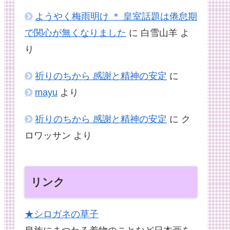
ようやく梅雨明け ＊ 皇室話題は倦怠期
で関心が無くなりました
に
白雪山羊
よ
り
祈りのちから 感謝と精神の安定
に
mayu
より
祈りのちから 感謝と精神の安定
に
ク
ロワッサン
より
リンク
★シロガネの草子