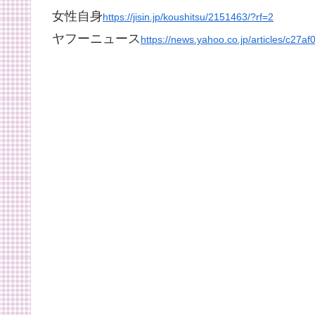
女性自身
https://jisin.jp/koushitsu/2151463/?rf=2
ヤフーニュース
https://news.yahoo.co.jp/articles/c