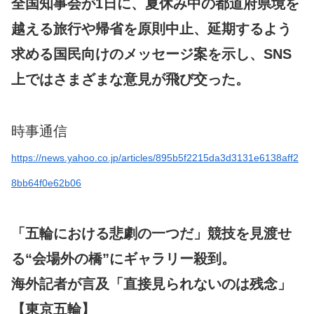
全国知事会が1日に、夏休み中の都道府県境を
越える旅行や帰省を原則中止、
延期するよう
求める国民向けのメッセージ案を示し、SNS
上ではさまざまな意見が飛び交った。
時事通信
https://news.yahoo.co.jp/articles/895b5f2215da3d3131e6138aff2
8bb64f0e62b06
「五輪における悲劇の一つだ」競技を見渡せ
る“会場外の橋”にギャラリー殺到。
海外記者が言及「直接見られないのは残念」
【東京五輪】