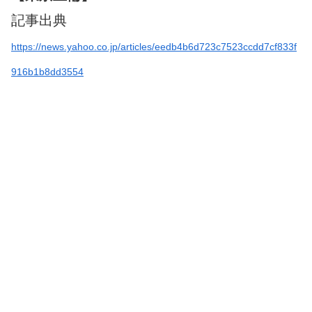
記事出典
https://news.yahoo.co.jp/articles/eedb4b6d723c7523ccdd7cf833f
916b1b8dd3554