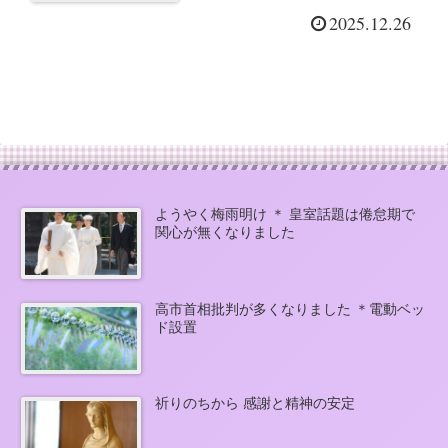
然体です
2025.12.26
ようやく梅雨明け ＊ 皇室話題は倦怠期で
関心が無くなりました
高市首相批判が多くなりました ＊電動ベッ
ド設置
祈りのちから 感謝と精神の安定