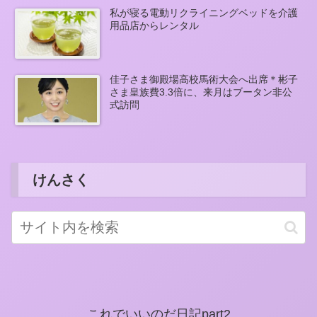
私が寝る電動リクライニングベッドを介護
用品店からレンタル
佳子さま御殿場高校馬術大会へ出席＊彬子
さま皇族費3.3倍に、来月はブータン非公
式訪問
けんさく
これでいいのだ日記part2