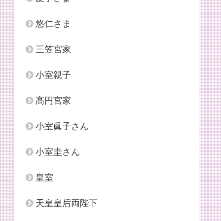
悠仁さま
三笠宮家
小室親子
高円宮家
小室眞子さん
小室圭さん
皇室
天皇皇后両陛下