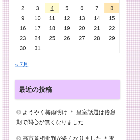
2
3
4
5
6
7
8
9
10
11
12
13
14
15
16
17
18
19
20
21
22
23
24
25
26
27
28
29
30
31
« 7月
最近の投稿
ようやく梅雨明け ＊ 皇室話題は倦怠
期で関心が無くなりました
高市首相批判が多くなりました ＊電