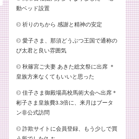
動ベッド設置
祈りのちから 感謝と精神の安定
愛子さま、那須どうぶつ王国で通称の
び太君と良い雰囲気
秋篠宮ご夫妻 あきた総文祭に出席 ＊
皇族方来なくてもいいと思った
佳子さま御殿場高校馬術大会へ出席＊
彬子さま皇族費3.3倍に、来月はブータ
ン非公式訪問
詐欺サイトに会員登録、もう少しで買
う所でした(*_*;