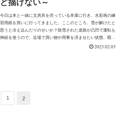
ど描けない～
今日は本と一緒に文房具を売っている本屋に行き、水彩画の練
習用紙を買いに行ってきました。ここのところ、雪が解けたと
思うと冷え込んだりのせいか？除雪された道路が凸凹で運転も
神経を使うので、近場で買い物や用事を済ませたい状態、暇そ
うな旦那に付き合...
2023.02.03
1
2