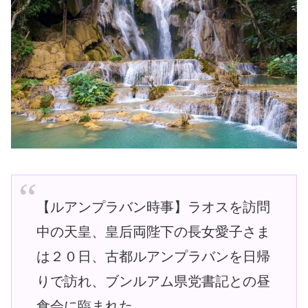
【ルアンプラバン時事】ラオスを訪問
中の天皇、皇后両陛下の長女愛子さま
は２０日、古都ルアンプラバンを日帰
りで訪れ、ブンルアム県党書記との昼
食会に臨まれた。