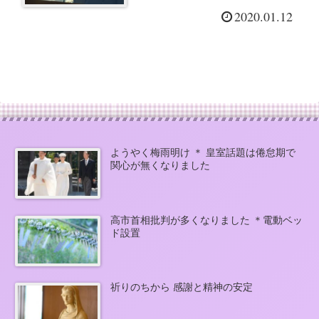
夫妻の嫌いな二重権威を
2020.01.12
書いた週刊誌を読んでの
感想
ようやく梅雨明け ＊ 皇室話題は倦怠期で
関心が無くなりました
高市首相批判が多くなりました ＊電動ベッ
ド設置
祈りのちから 感謝と精神の安定