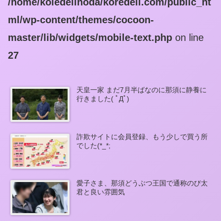
/home/koledeiinoda/koredeii.com/public_ht
ml/wp-content/themes/cocoon-
master/lib/widgets/mobile-text.php
on line
27
天皇一家 まだ7月半ばなのに那須に静養に
行きました( ﾟДﾟ)
詐欺サイトに会員登録、もう少しで買う所
でした(*_*;
愛子さま、那須どうぶつ王国で通称のび太
君と良い雰囲気