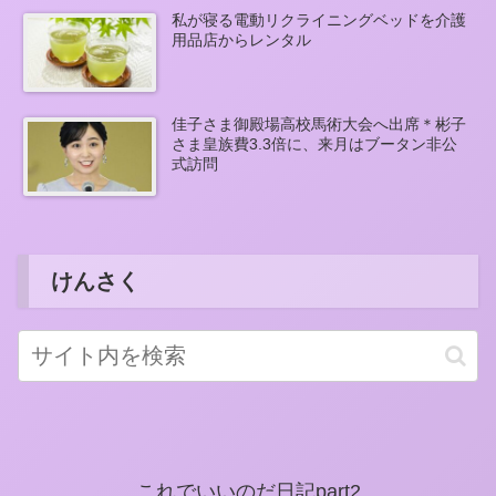
私が寝る電動リクライニングベッドを介護
用品店からレンタル
佳子さま御殿場高校馬術大会へ出席＊彬子
さま皇族費3.3倍に、来月はブータン非公
式訪問
けんさく
これでいいのだ日記part2