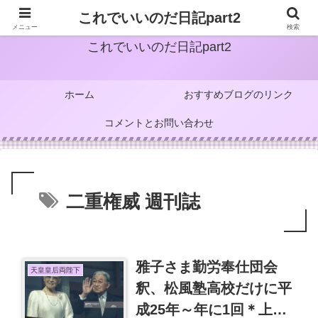
これでいいのだ日記part2
メニュー
検索
これでいいのだ日記part2
ホーム
おすすめブログのリンク
コメントとお問い合わせ
二重権威 週刊誌
雅子さま勤労奉仕団会
天皇皇后両陛下
釈、松風塾高校だけに平
成25年～年に1回＊上皇