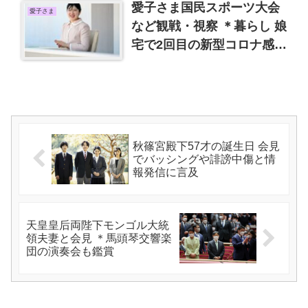
愛子さま国民スポーツ大会
愛子さま
など観戦・視察 ＊暮らし 娘
宅で2回目の新型コロナ感染
など
秋篠宮殿下57才の誕生日 会見
でバッシングや誹謗中傷と情
報発信に言及
天皇皇后両陛下モンゴル大統
領夫妻と会見 ＊馬頭琴交響楽
団の演奏会も鑑賞