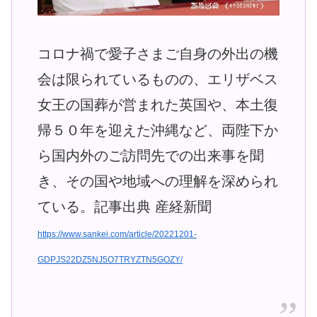
コロナ禍で愛子さまご自身の外出の機
会は限られているものの、エリザベス
女王の国葬が営まれた英国や、本土復
帰５０年を迎えた沖縄など、両陛下か
ら国内外のご訪問先での出来事を聞
き、その国や地域への理解を深められ
ている。記事出典 産経新聞
https://www.sankei.com/article/20221201-
GDPJS22DZ5NJ5O7TRYZTN5GOZY/