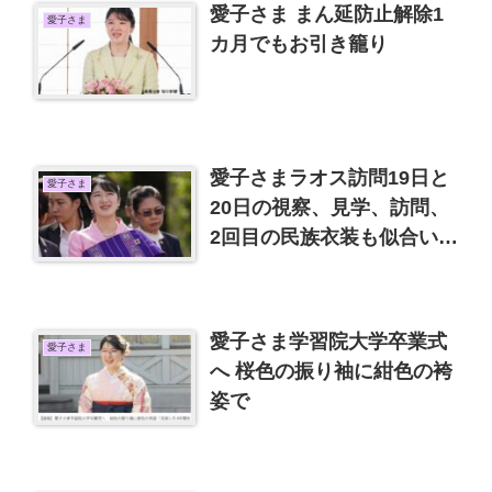
愛子さま まん延防止解除1
愛子さま
カ月でもお引き籠り
愛子さまラオス訪問19日と
愛子さま
20日の視察、見学、訪問、
2回目の民族衣装も似合いま
す
愛子さま学習院大学卒業式
愛子さま
へ 桜色の振り袖に紺色の袴
姿で